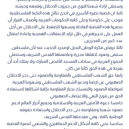
وستبقى ارادة شعبنا اقوى من جبروت الاحتلال وقمعه وجيشه.
ثانيا: ان قضية نصرة الأسرى في احدى نتائج هذه النكبة الفلسطينية
فوجب على حكومتنا وعلى كافة الحكومات العربية وأصحاب القرار أن
ينصروا هذه القضية العادلة ويسعوا للضغط على الاحتلال من أجل
العمل على تحريرهم في ظل تزايد الاعتقالات الهمجية واعادة اعتقال
عدد كبير من المحررين.
ثالثا: نرفض فكرة الوطن البديل اومجرد الحديث عنه لأن فلسطين
ستبقى وتعود لاهلها محررة وعاصمتها القدس الشريف وستصلي
الجموع العربية في ساحات المسجد الأقصى المبارك ولا يملك أحد أن
يفرط في هذه الحق كائنا من كان .
رابعا: حق الشعب الفلسطيني بالمقاومة والصمود حتى دحر الاحتلال
الصهيوني عن ارضنا وندعو الشعب الفلسطيني وشعوبنا العربية
لمواصلة الصمود والتمسك بخيار المقاومة بكافة اشكالها لاستعادة
الحق من قوى البغي والاغتصاب الصهيوني.
خامسا: دعوة الأمتين العربية والاسلامية وجميع أحرار العالم لدعم
صمود شعبنا ومقاومته حتى دحر الاحتلال واستعادة حقوقه
الوطنية كافة ، وفي مقدمتها القدس الشريف.
سادسا: نحيي كافة أشكال الدعم الجماهيري والشعبي لنصرة القضية