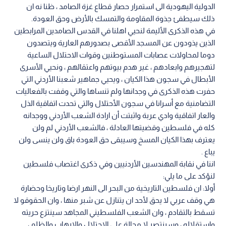
الدولية اليهودية الى استمرار حصار قطاع غزة الصامد ، ظنا نه ان
ذلك سيطفئ جذوة المقاومة والتمسك بالأرض وحق العودة.
في هذه الذكرى الأليمة لنحيي اهلنا في القدس الصامدين المرابطين
الذين يذودون عن المسجد الأقصى بصدورهم العارية ويتصدون
دوما لمحاولات عصابات المستوطنين وقوات الاحتلال الساعية
لتهجيرهم وابعادهم ، غير هدم بيوتهم واعتقالهم ، ونحيي الأسرى
الأبطال في سجون هذا الكيان ، ويحيي جماهير شعبنا الأردني التي
حفرت هذه الذكرى في وجدانها ولم تنساها والتي وقفت بالفعاليات
التضامنية مع أسرانا في سجون الأحتلال والتي تحدت اتفاقية الذل
والعار اتفاقية وادي عربة واثبتت أن ارادة الشعب الأردني ووجدانه
كله في فلسطين وقضيتها العادلة ، فالشعب الأردني لم ولن
يعترف بهذا الكيان المسخ وسيبقى حق العودة باق ولن ينسى ولن
يباع .
اننا في نقابة المهندسين الأردنيين وفي ذكرى اغتصاب فلسطين
لنؤكد على ما يلي:
أولا: ان فلسطين التاريخية من البحر الى النهر ارضا وتاريخا وحضارة
هي وقف عربي لا يحق لأحد ان يتنازل عن شبر منها ، وان الحقوقو لا
تسقط بالتقادم ، وان الشعب الفلسطيني المجاهد سينتزع حريته
واستقلاله ، وسينتصر لا محالة على الاحتلال والارهاب والظلم ،