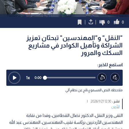
0
0
"النقل" و"المهندسين" تبحثان تعزيز
الشراكة وتأهيل الكوادر في مشاريع
السكك والمرور
استمع للخبر:
1
x
0:00
ملاحظة: النص المسموع ناتج عن نظام آلي
نشر :
12:30 2026/1/21
|
الأردن
التقى وزير النقل، الدكتور نضال القطامين، وفدا من نقابة
المهندسين الأردنيين برئاسة نقيب المهندسين، المهندس عبد الله