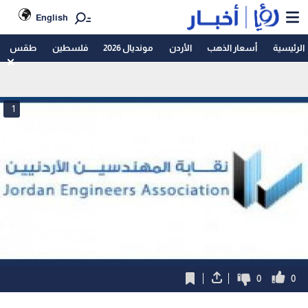
English
الرئيسية
أسعار الذهب
الأردن
مونديال 2026
فلسطين
طقس
1
0
0