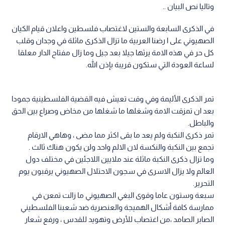
وتاليا نص البيان ..
في الذكرى السابعة والستين لاغتصاب فلسطين واعلان قيام الكيان
الصهيوني على ا رضنا العربية ما تزال الذكرى ماثلة في وجدان وقلب
كل حر في هذه الامة يرثها جيلا بعد جيل وما زال مفتاح الدار معلقا
لساعة العودة التي ستكون قريبة بإذن الله.
تمر الذكرى الأليمة وفي وقت تعيش فيه القضية الفلسطينية جمودا
بعد ان تمزقت الامة وشغلها ما شغلها من مخاض وصراع بين الحق
والباطل.
تمر ذكرى النكبة ولم يعد ما بقى اكثر مما مضى ، وهاهي الارقام
تجمع بين النكبة والنكسة لان الالم واحد ولن يكون هناك ثالث .
وما تزال ذكرى النكبة ماثلة عند ملايين اللاجئين في مختلف دول
العالم ولا يزال الاسرى في سجون الاحتلال الصهيوني يرقبون يوم
التحرير.
سبعة وستون عاما وقوى البغي الصهيوني ما زالت تمعن في
ممارسة كافة أشكال الهميجة والعنصرية ضد شعبنا الفلسطيني
الصابر الصامد ،من اغتصاب للأرض وتهويد للقدس ، ورفع شعار