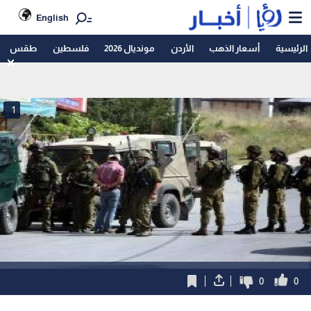
English
الرئيسية
أسعار الذهب
الأردن
مونديال 2026
فلسطين
طقس
1
0
0