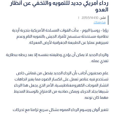
رداء أمريكي جديد للتمويه والتخفي عن أنظار
العدو
نشر :
4:50 2015/5/14
|
هنا وهناك
رؤيا - روسيا اليوم - بدأت القوات المسلحة الأمريكية بتجربة أردية
نظامية مستحدثة ستسمح لأفراد الجيش بالتمويه التام وعدم
تمييزهم عمليا عن الطبيعة الجغرافية لأرض المعركة.
والرداء الجديد لا يمكن أن يؤدي وظيفته بنفسه إلا بعد ربطه ببطارية
تغذي عمله.
علم صحفيون أجانب بأن الرداء الجديد يفصل من قماش خاص
تستخدم فيه عناصر تعمل على انكسار الضوء مما يغير اتجاهات
انتشار الموجات الكهرومغناطيسية، الأمر الذي يجعل هذا الرداء
شبيها بجلد الحرباء، ويمكن صاحبه من الامتزاج بالوسط المحيط
مهما كان نوعه.
تتغير ألوان ورسوم الرداء المموه بشكل سريع تزامنا مع تحركات