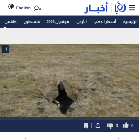
English
الرئيسية
أسعار الذهب
الأردن
مونديال 2026
فلسطين
طقس
1
0
0