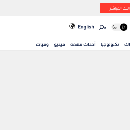
البث المباشر
English
اك
تكنولوجيا
أحداث مهمة
فيديو
وفيات