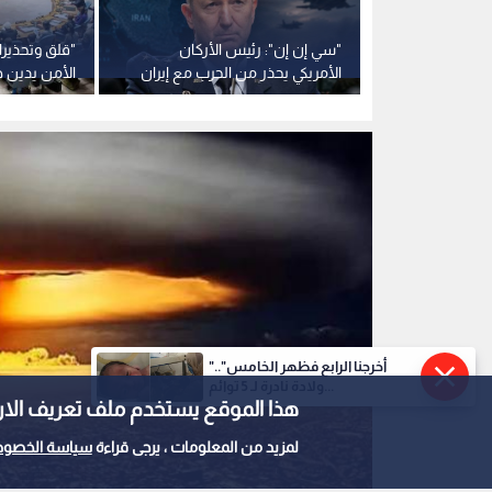
صمة".. سماع
"سي إن إن": رئيس الأركان
"قلق وتحذير
كييف عقب
الأمريكي يحذر من الحرب مع إيران
الأمن يدين 
ويدعو لإيجاد "مخرج عاجل"
ويؤكد الالتزا
"أخرجنا الرابع فظهر الخامس"..
ولادة نادرة لـ 5 توائم...
هذا الموقع يستخدم ملف تعريف الارتباط e
لمزيد من المعلومات ، يرجى قراءة
سياسة الخصوص