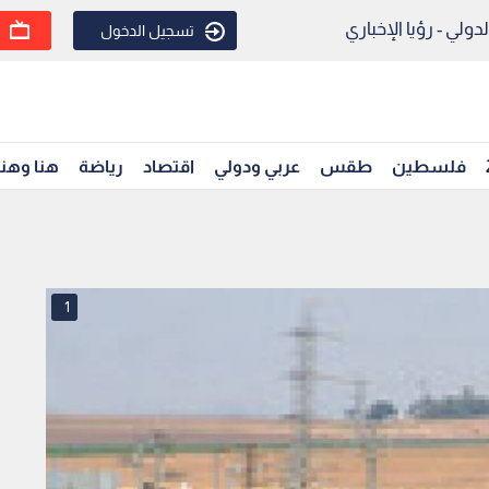
ولي - رؤيا الإخباري
تسجيل الدخول
فلسطين
طقس
عربي ودولي
اقتصاد
رياضة
هنا وهن
1