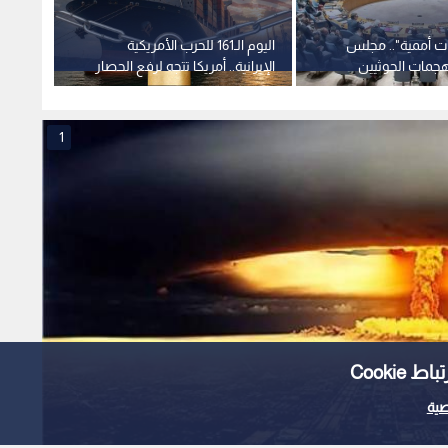
ات أممية".. مجلس
اليوم الـ161 للحرب الأمريكية
الأمن 
هجمات الحوثيين
الإيرانية.. أمريكا تتجه لرفع الحصار
عصابة
م بسيادة اليمن
عن موانئ إيران
الأعما
1
Cooki
ية