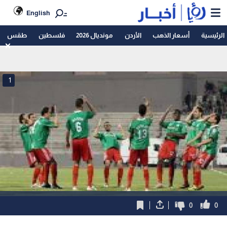
English
الرئيسية
أسعار الذهب
الأردن
مونديال 2026
فلسطين
طقس
1
0
0