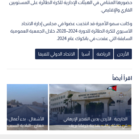
حضورها المتنامي في الهيئات الإدارية للكرة الطائرة على المستويين
القاري والإقليمي.
وكانت سمو الأميرة قد انتخبت عضوا في مجلس إدارة الاتحاد
الآسيوي للكرة الطائرة للدورة 2024–2028، خلال الجمعية العمومية
السابقة التي عقدت في بانكوك عام 2024.
الأردن
الرياضة
آسيا
الاتحاد الدولي للفيفا
اقرأ أيضاً
الخارجية : الأردن يدين التفجير الإرهابي
الأشغال : بدء أعمال صيا
في حافلة ركاب بمدينة جرمانا بريف
معان - البادية السبت
دمشق في سوريا