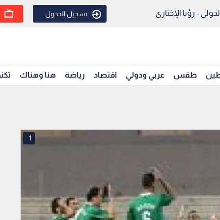
ولي - رؤيا الإخباري
تسجيل الدخول
ين
طقس
عربي ودولي
اقتصاد
رياضة
هنا وهناك
تكنو
1