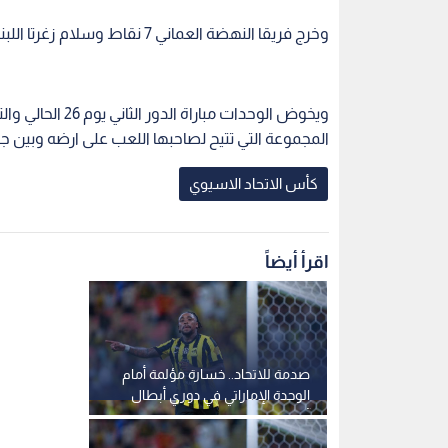
وخرج فريقا النهضة العماني 7 نقاط وسلام زغرتا اللبناني 3 نقاط من البطولة بشكل نهائي.
ويخوض الوحدات مب
المجموعة التي تتيح لصاحبها اللعب على ارضه وبين جم
كأس الاتحاد الاسيوي
اقرأ أيضاً
صدمة للاتحاد.. خسارة مؤلمة أمام
الوحدة الإماراتي في دوري أبطال
آسيا