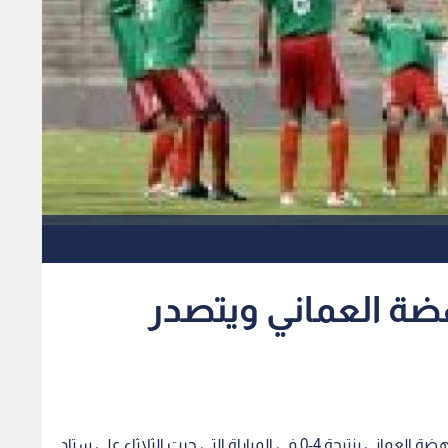
هضة العماني ويتصدر
رؤيا- بترا- حقق فريق الوحدات فوزا كبيرا على فريق النهضة العماني بنتيجة 4-0 في المباراة التي جرت الثلاثاء على ستاد