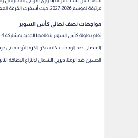
شهد حفل سحب قرعة الدوري الأردني للمحترفين وبط
مرتبقة لموسم 2026-2027، حيث أسفرت القرعة المفتوحة لكأس السوبر عن مواجهتين قمتين في نصف النهائي.
مواجهات نصف نهائي كأس السوبر
تقام بطولة كأس السوبر بنظامها الجديد بمشاركة 4 أندية، وأسفرت القرعة عن المواجهات التالية:
الفيصلي ضد الوحدات: كلاسيكو الكرة الأردنية في دو
الحسين ضد الرمثا: ديربي الشمال لانتزاع البطاقة الثاني