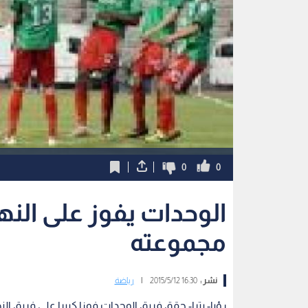
0
0
الوحدات يفوز على الن
مجموعته
نشر :
16:30 2015/5/12
|
رياضة