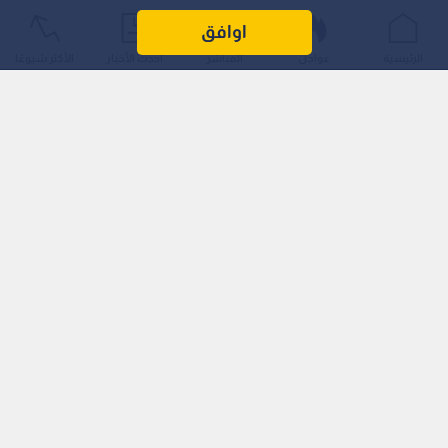
اوافق
الرئيسية
عواجل
المباشر
أحدث الأخبار
الأكثر شيوعًا
اقرأ أيضا: مفاجآت ويمبلدون تتوالى كوبولي
يصعق سيليتش وبينسيتش تكتب التاريخ بإسم
سويسرا
وجاءت نتيجة المباراة على الشكل التالي:
6-3، 6-4، 1-6، 7-6، حيث تمكن فريتز من حسم اللقاء بعد ساعتين
ونصف من اللعب القوي والمنافسة الشرسة.
بداية قوية ونهاية عصيبة: