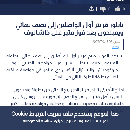
0
0
تايلور فريتز أول الواصلين إلى نصف نهائي
ويمبلدون بعد فوز مثير على خاشانوف
نشر :
19:03 2025/7/8
|
رياضة
بهذا الفوز، يصبح فريتز أول المتأهلين إلى نصف نهائي البطولة
العريقة، حيث ينتظر الفائز من مواجهة الصربي نوفاك
ديوكوفيتش والأسترالي أليكس دي مينور، في مواجهة مرتقبة
لحسم بطاقة الطرف الثاني في النهائي
افتتح الأميركي تايلور فريتز الدور ربع النهائي من بطولة ويمبلدون
للتنس بتأهل مثير إلى المربع الذهبي، إثر فوزه على الروسي كارين
خاشانوف بثلاث مجموعات مقابل واحدة، في مواجهة حملت الكثير
من التحديات والإثارة.
هذا الموقع يستخدم ملف تعريف الارتباط Cookie
لمزيد من المعلومات ، يرجى قراءة
سياسة الخصوصية