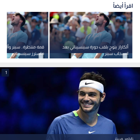
اقرأ أيضاً
ألكاراز يتوج بلقب دورة سينسيناتي بعد
قمة منتظرة.. سينر وألكارا
انسحاب سينر
ماسترز سينسيناتي
1
تايلور فريتز