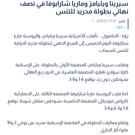
سيرينا ويليامز وماريا شارابوفا في نصف
نهائي بطولة مدريد للتنس
نشر :
17:47 2015/5/7
|
رياضة
رؤيا - الاناضول - تأهلت الأمريكية سيرينا ويليامز، والروسية ماريا
شارابوفا، اليوم الخميس، إلى المربع الذهبي لبطولة مدريد الدولية
للتنس للسيدات.
وتغلبت سيرينا ويليامز، المصنفة الأولى بالبطولة، على الإسبانية
كارلا سواريز نافارو، المصنفة العاشرة، في الدور ربع النهائي
بشوطين دون رد، بواقع 6-1 و6-3.
كما فازت الروسية ماريا شارابوفا، المصنفة الثالثة، على الدنماركية
كارولين فوزنياكي، المصنفة الخامسة، بشوطين مقابل شوط، بواقع
6-1 و3-6 و6-3.
وتقام فعاليات البطولة في العاصمة الإسبانية مدريد بين يومي 2 و10
مايو/ أيار الجاري.