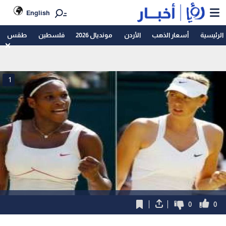
English
الرئيسية
أسعار الذهب
الأردن
مونديال 2026
فلسطين
طقس
1
0
0