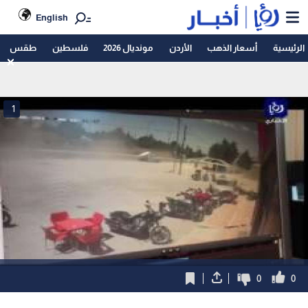
English
الرئيسية
أسعار الذهب
الأردن
مونديال 2026
فلسطين
طقس
1
0
0