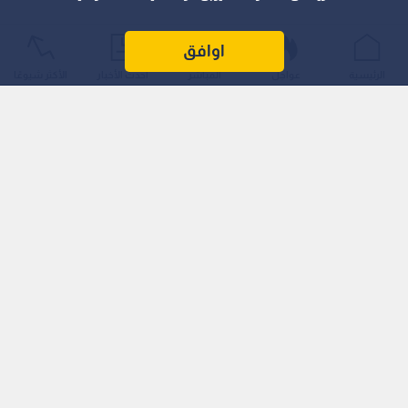
اوافق
الرئيسية
عواجل
المباشر
أحدث الأخبار
الأكثر شيوعًا
‏وأكد الناطق الرسمي باسم الوزارة السفير فؤاد المجالي تضامن
المملكة ووقوفها الكامل مع حكومة وشعب سوريا الشقيقة،
ورفضها جميع أشكال العنف والإرهاب التي تسعى لزعزعة الأمن
والاستقرار.
‏وجدد المجالي التأكيد على موقف الأردن الداعم لأمن واستقرار
الشقيقة سوريا وسيادتها ووحدة أراضيها وسلامة مواطنيها.