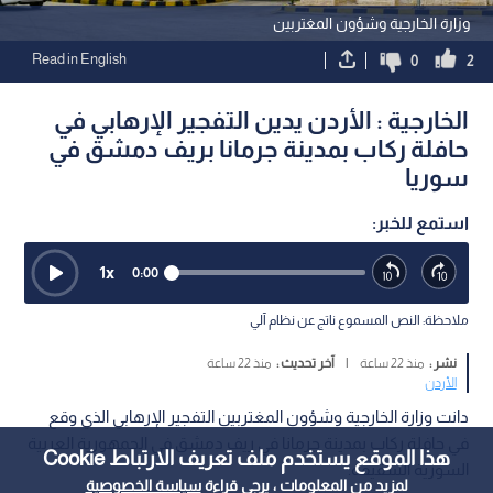
وزارة الخارجية وشؤون المغتربين
Read in English
0
2
الخارجية : الأردن يدين التفجير الإرهابي في
حافلة ركاب بمدينة جرمانا بريف دمشق في
سوريا
استمع للخبر:
1
x
0:00
ملاحظة: النص المسموع ناتج عن نظام آلي
نشر :
منذ 22 ساعة
|
آخر تحديث :
منذ 22 ساعة
الأردن
‏دانت وزارة الخارجية وشؤون المغتربين التفجير الإرهابي الذي وقع
في حافلة ركاب بمدينة جرمانا في ريف دمشق في الجمهورية العربية
هذا الموقع يستخدم ملف تعريف الارتباط Cookie
السورية الشقيقة.
لمزيد من المعلومات ، يرجى قراءة
سياسة الخصوصية