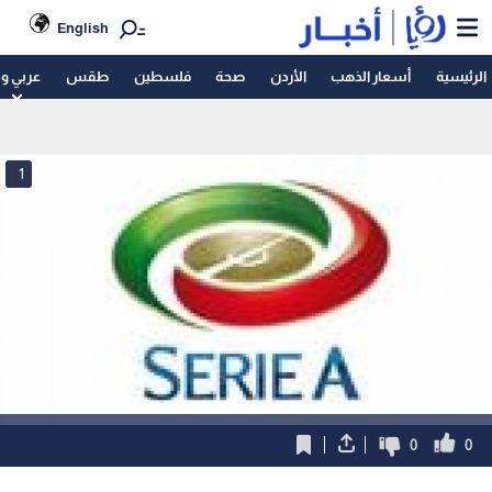
English
الرئيسية
أسعار الذهب
الأردن
صحة
فلسطين
طقس
عربي و
1
0
0