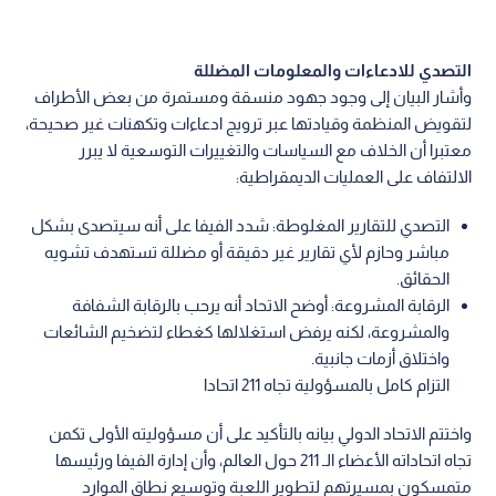
التصدي للادعاءات والمعلومات المضللة
وأشار البيان إلى وجود جهود منسقة ومستمرة من بعض الأطراف
لتقويض المنظمة وقيادتها عبر ترويج ادعاءات وتكهنات غير صحيحة،
معتبرا أن الخلاف مع السياسات والتغييرات التوسعية لا يبرر
الالتفاف على العمليات الديمقراطية:
التصدي للتقارير المغلوطة: شدد الفيفا على أنه سيتصدى بشكل
مباشر وحازم لأي تقارير غير دقيقة أو مضللة تستهدف تشويه
الحقائق.
الرقابة المشروعة: أوضح الاتحاد أنه يرحب بالرقابة الشفافة
والمشروعة، لكنه يرفض استغلالها كغطاء لتضخيم الشائعات
واختلاق أزمات جانبية.
التزام كامل بالمسؤولية تجاه 211 اتحادا
واختتم الاتحاد الدولي بيانه بالتأكيد على أن مسؤوليته الأولى تكمن
تجاه اتحاداته الأعضاء الـ 211 حول العالم، وأن إدارة الفيفا ورئيسها
متمسكون بمسيرتهم لتطوير اللعبة وتوسيع نطاق الموارد