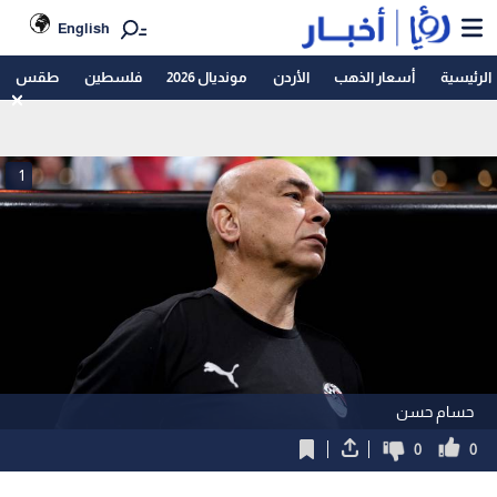
English
الرئيسية
أسعار الذهب
الأردن
مونديال 2026
فلسطين
طقس
1
حسام حسن
0
0