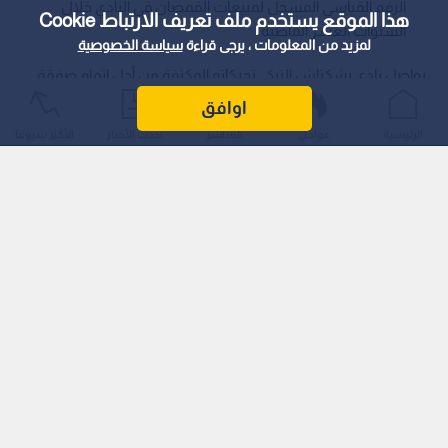
الرقم القياسي المسجل لمبيعات القمصان في النادي خلال
هذا الموقع يستخدم ملف تعريف الارتباط Cookie
السنوات العشر الماضية
لمزيد من المعلومات ، يرجى قراءة
سياسة الخصوصية
يواصل نادي بشكتاش التركي تحركاته المكثفة من أجل إتمام صفقة
التعاقد مع النجم الممصري محمد صلاح، في ظل رغبة إدارة النادي
اوافق
بقيادة الرئيس سردال أدالي والمدرب فينتشينزو إيتاليانو في إبرام
الرئيسية
عواجل
المباشر
أحدث الأخبار
الأكثر شيوعًا
صفقة تاريخية تستهدف تحقيق أرباح مالية ورياضية ضخمة.
وكشفت صحيفة "صباح" التركية أن المفاوضات بين النادي وصلاح