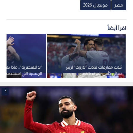
مصر
مونديال 2026
اقرأ أيضاً
ثلاث مفارقات قادت "لاروخا" لربع
"لا للعنصرية".. ماذا تعني إ
نهائي كأس العالم 2026
الرسمية التي استخدمها
للرد على ظلم التحكيم؟
1