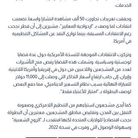
الخدمات.
وحققت تغريدات تجاوزت 50 ألف مشاهدة انتشارا واسعا، تضمنت
انتقادات لما وصف بـ "ازدواجية المعايير"، مشيرين إلى أن قطر نجحت
رغم الانتقادات المسبقة، بينما توارى النقد عن المشاكل التنظيمية
في أمريكا.
وتركزت الانتقادات الموجهة للنسخة الأمريكية حول عدة قضايا
لوجستية وسياسية. وشملت هذه القضايا رفض منح التأشيرات
لعدد من المشجعين واللاعبين من دول في إفريقيا وأمريكا اللاتينية
وإيران، إلى جانب ارتفاع أسعار التذاكر التي وصلت إلى 11,000 دولار
للمباراة النهائية بسبب نظام التسعير الديناميكي، مما دفع البعض
لوصف البطولة بـ "امتياز للأغنياء فقط".
كما أبدى مشجعون استياءهم من التنظيم اللامركزي وصعوبة
التنقل بين المدن، وتقليص مناطق المشجعين، معتبرين أن البطولة
نجحت اقتصاديا للولايات المتحدة لكنها افتقدت لـ "الروح الشعبية"
وسهولة الوصول التي وفرت في نسخة 2022.