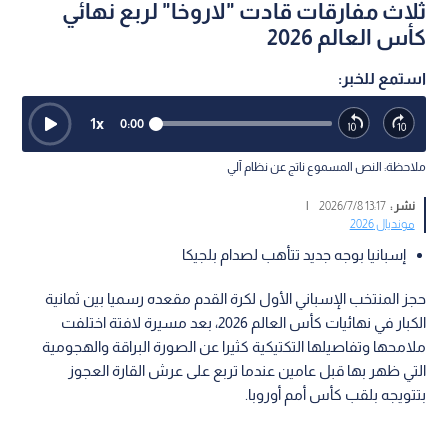
ثلاث مفارقات قادت "لاروخا" لربع نهائي
كأس العالم 2026
استمع للخبر:
1
x
0:00
ملاحظة: النص المسموع ناتج عن نظام آلي
نشر :
13:17 2026/7/8
|
مونديال 2026
إسبانيا بوجه جديد تتأهب لصدام بلجيكا
حجز المنتخب الإسباني الأول لكرة القدم مقعده رسميا بين ثمانية
الكبار في نهائيات كأس العالم 2026، بعد مسيرة لافتة اختلفت
ملامحها وتفاصيلها التكتيكية كثيرا عن الصورة البراقة والهجومية
التي ظهر بها قبل عامين عندما تربع على عرش القارة العجوز
بتتويجه بلقب كأس أمم أوروبا.