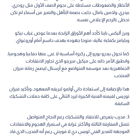
الأنظار والضغوطات مسلطة على نجوم الصف الأول مثل رودري،
بيدري، ولامين يامال، جاءت بصمة التأهل والتميز من أسماء لم تكن
تحظى بالزخم الإعلامي نفسه.
وبرز أليكس باينا كأحد أهم الأوراق الرابحة بعدما عوض غياب نيكو
ويليامز بكفاءة عالية، متوجا جهوده بهدف حاسم أمام أوروغواي.
كما تحول بيدرو بورو إلى ركيزة أساسية لا غنى عنها دفاعيا وهجوميا،
وانطبق الأمر ذاته على ميكيل ميرينو الذي تجاوز الانتقادات
الجماهيرية بعد موسمه المتواضع مع آرسنال ليصبح رمانة ميزان
المنتخب.
هذا بالإضافة إلى استعادة داني أولمو لبريقه المعهود، وتأكيد فيران
توريس لقيمته الفنية الكبيرة ليرد الثنائي على كافة حملات التشكيك
السابقة.
3. مدرب يتعرض للانتقاد والتشكيك رغم النجاح المتواصل
تتمثل المفارقة الثالثة والأكثر غرابة في استمرار الهجوم والانتقادات
الموجهة للمدير الفني لويس دي لا فوينتي، رغم أنه المدرب الذي قاد