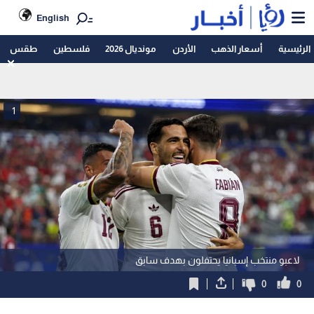
English
الرئيسية
أسعار الذهب
الأردن
مونديال 2026
فلسطين
طقس
1
لاعبو منتخب إسبانيا يحتفلون بهدف سابق
0
0