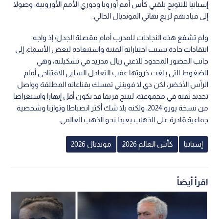
إسبانيا للتتويج بلقبي كأس أمم أوروبا ودوري الأمم الأوروبية، وصولا
إلى قيادتهم لربع نهائي المونديال الحالي.
ولم تشفع هذه النجاحات للمدرب أمام مقصلة الجدل؛ إذ واجه
انتقادات حادة بسبب اختياراته الفنية واستبعاده لبعض الأسماء، إلى
جانب الحضور المحدود للاعبي ريال مدريد في تشكيلته، وهي
الضغوط التي بلغت ذروتها عقب التعادل السلبي الافتتاحي أمام
الرأس الأخضر، لكن دي لا فوينتي تمسك بقناعاته المطلقة وواصل
تجديد ثقته في مجموعته، لينتج فريقا قد يكون أقل إبهارا واستعراضا
من نسخة يورو 2024، ولكنه بلا شك أكثر انضباطا وتوازنا وشخصية
جماعية قادرة على الذهاب بعيدا نحو الذهب العالمي.
إسبانيا
كأس العالم 2026
مونديال 2026
اقرأ أيضاً