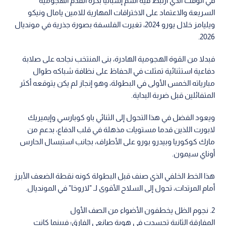
في الوقت الذي ارتبط فيه اسم إسبانيا بكرة القدم الهجومية
السريعة والاعتماد على الاختراقات المهارية للامين يامال ونيكو
ويليامز خلال يورو 2024، تغيرت الفلسفة بصورة جذرية في مونديال
2026.
فبدلا من القوة الهجومية الهادرة، بنى المنتخب نجاحه على صلابة
دفاعية استثنائية تمثلت في الحفاظ على نظافة شباكه طوال
مبارياته الخمس الأولى في البطولة، وهو إنجاز لم يكن يتوقعه أكثر
المتفائلين قبل ضربة البداية.
ويعود الفضل في هذا التحول إلى الثنائي باو كوبارسي وإيميريك
لابورت اللذين قدما مستويات مذهلة في قلب الدفاع، بدعم من
مارك كوكوريا وبيدرو بورو على الأطراف، بجانب استبسال الحارس
أوناي سيمون.
هذا الخط الخلفي الذي صنف قبل البطولة كونه نقطة الضعف الأبرز
أمام المرتدات، تحول إلى السلاح الأقوى لـ "لاروخا" في المونديال.
2. نجوم الظل يخطفون الأضواء من الصف الأول
المفارقة الثانية تجسدت في هوية صانعي الفارق؛ فبينما كانت