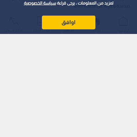
لمزيد من المعلومات ، يرجى قراءة
سياسة الخصوصية
صحيحة وعارية عن الصحة تماما.
اوافق
الرئيسية
عواجل
المباشر
أحدث الأخبار
الأكثر شيوعًا
وصرح الناطق الإعلامي باسم وزارة التربية والتعليم، محمود حياصات،
لـ "رؤيا أخبار"، أن جميع الأسئلة الواردة في الامتحان لا تحتمل سوى
إجابة نموذجية واحدة وصحيحة، مؤكدا أن الإجابة الأولى هي
الـمعتمدة فقط.
كما دعا حياصات المواطنين وأولياء الأمور والطلبة إلى ضرورة