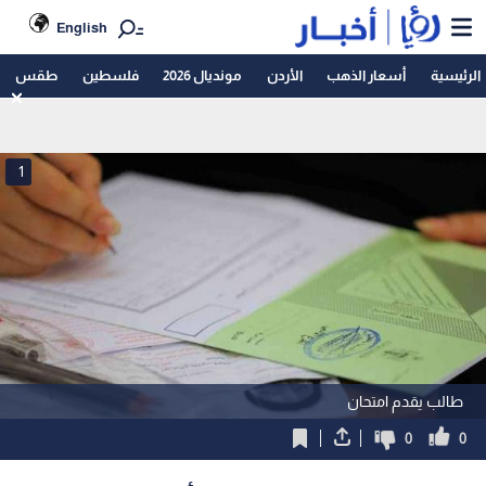
English
الرئيسية
أسعار الذهب
الأردن
مونديال 2026
فلسطين
طقس
1
طالب يقدم امتحان
0
0