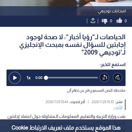
امتحانات توجيهي
0
0
الحياصات لـ"رؤيا أخبار": لا صحة لوجود
إجابتين للسؤال نفسه بمبحث الإنجليزي
لـ'توجيهي 2009"
استمع للخبر:
1
x
0:00
ملاحظة: النص المسموع ناتج عن نظام آلي
نشر :
18:30 2026/7/28
|
آخر تحديث :
18:44 2026/7/28
الأردن
نفت وزارة التربية والتعليم، المعلومات الـمتداولة حول اعتماد إجابتين
للسؤال رقم (14) في امتحان مادة اللغة الإنجليزية لطلبة الشهادة
هذا الموقع يستخدم ملف تعريف الارتباط Cookie
الثانوية عن الفئة العمرية (مواليد 2009)، مؤكدة أن هذه الأنباء غير