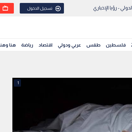
ولي - رؤيا الإخباري
تسجيل الدخول
فلسطين
طقس
عربي ودولي
اقتصاد
رياضة
هنا وهن
1