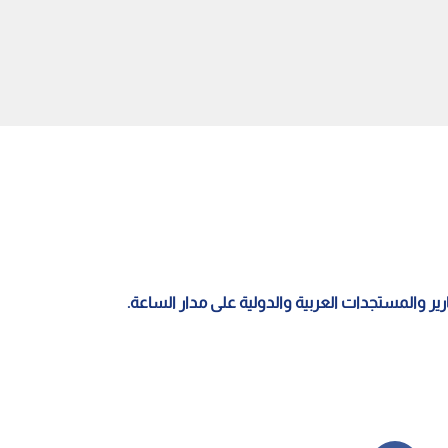
لمواطن الأردني علي يوسف
وفاة الحاج سالم سميحان اللوافية
 إثر زلزال فنزويلا
ونجله إثر حادث سير في معان
قارير والمستجدات العربية والدولية على مدار الساعة.