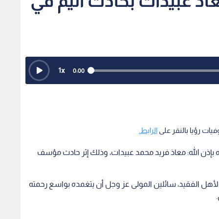
اذ عبيدات بحادث أليم في
1
x
0:00
يات رؤيا بالنقر على
الرابط.
له بإذن الله: معاذ فريد محمد عبيدات، وذلك إثر حادث مؤسف
لأهل الفقيد، سائلين المولى عز وجل أن يتغمده بواسع رحمته