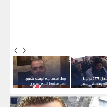
قطاع غزة يسجل 2775 مولودا
وفاة محمد بيك الوشاح شقيق
وكالة 
دا و193 حالة وفاة خلال شهر
نائب محافظ البنك المركزي
تعلن ا
موجة ا
1