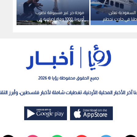
 السعودية تعلن
موجة حر غير مسبوقة تضرب
وفاة ا
14 مواطنا في حادث تحطم
أوروبا: 1000 وفاة إضافية في
صوالحة
 لأرامكو
فرنسا وإغلاق مفاعلات نووية
جميع الحقوق محفوظة رؤيا © 2026
معنا آخر الأخبار المحلية الأردنية، تغطيات شاملة لأخبار فلسطين، وأبرز الت