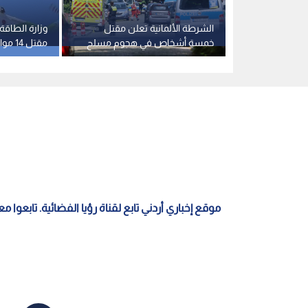
ة قتل طفليها
الشرطة الألمانية تعلن مقتل
وزارة الطاقة
لادة في عمان
خمسة أشخاص في هجوم مسلح
مقتل 
بمدينة شتاده
مروحية تابعة
موقع إخباري أردني تابع لقناة رؤيا الفضائية. تابعوا 