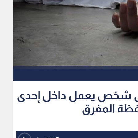
لى شخص يعمل داخل إحدى
افظة المفرق