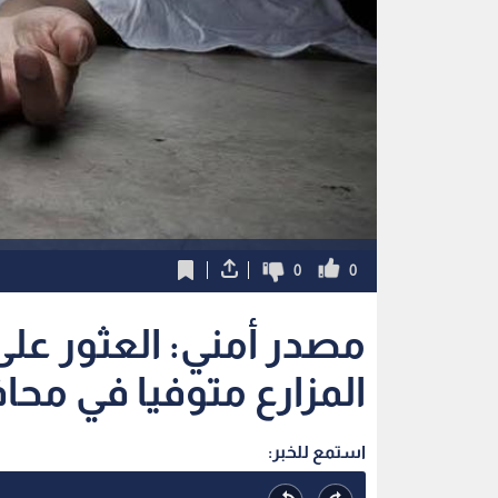
0
0
مصدر أمني: العثور ع
المزارع متوفيا في مح
استمع للخبر: