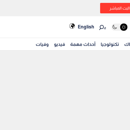
البث المباشر
English
اك
تكنولوجيا
أحداث مهمة
فيديو
وفيات