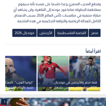
وقطع المدرب المصري وعدا حاسما على نفسه بأنه سيقوم
بمقاطعة البطولة تماما فور عودته إلى القاهرة، ولن يشاهد أي
مباراة متبقية في منافسات كأس العالم 2026، بسبب الانعدام
الكامل للعدالة الرياضية والنزاهة التحكيمية في هذه الملحمة.
مصر
القضية الفلسطينية
الأرجنتين
مونديال 2026
اقرأ أيضاً
قمة مصر والأرجنتين في مونديال
"كولينا العرب".. الصحافة ا
2026: صراع صلاح وميسي يشعل
تشيد بالحكم الأردني أده
الصحافة العالمية وجدل حول صافرة
مونديال 2026
فرنسية
1