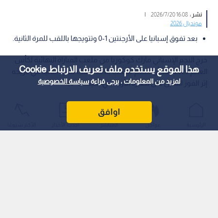
نشر :
16:08 2026/7/20
|
مونديال 2026
بعد تفوق إسبانيا على الأرجنتين 1-0 وتتويجها باللقب للمرة الثانية.
خرج النجم الإسباني مارك كوكوريا من ملعب المباراة النهائية لكأس
هذا الموقع يستخدم ملف تعريف الارتباط Cookie
العالم 2026، بعد أن حسم منتخب بلاده اللقب للمرة الثانية في تاريخه
لمزيد من المعلومات ، يرجى قراءة
سياسة الخصوصية
إثر الفوز الثمين على نظيره الأرجنتيني بنتيجة (1-0).
اوافق
الرئيسية
عواجل
المباشر
أحدث الأخبار
الأكثر شيوعًا