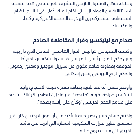
وبذلك، ينتهي المشوار التاريخي المشرف للفراعنة في هذه النسخة
الاستثنائية من المونديال، التي تقام للمرة الأولى في التاريخ بنظام
الاستضافة المشتركة بين الولايات المتحدة الأمريكية، وكندا،
والمكسيك.
صدام مع ليتيكسير وقرار المقاطعة الصادم
وكشف العميد عن كواليس الحوار الهامشي الساخن الذي دار بينه
وبين حكم اللقاء الرئيسي، الفرنسي فرانسوا ليتيكسير، الذي أدار
الموقعة بمعاونة طاقم مكون من سيريل موجنير ومهدي رحموني،
والحكم الرابع النرويجي إسبن إسكاس.
وأوضح حسن أنه بعد تلقيه بطاقة صفراء نتيجة الاحتجاج، واجه
ليتيكسير صراحة بقوله: "ما يحدث غير عادل"، ليظهر الارتباك الشديد
على ملامح الحكم الفرنسي "وكأن على رأسه بطحة".
واختتم حسام حسن تصريحاته بالتأكيد على أن فوز الأرجنتين كان غير
مستحق نظير القرارات التحكيمية المنحازة التي أثرت على قائمة
الفريق التي قاتلت بروح عالية.