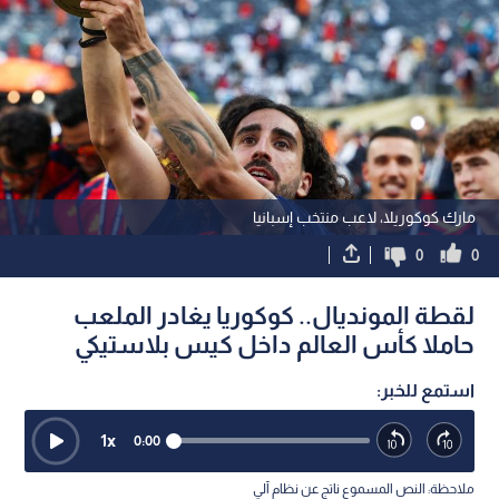
مارك كوكوريلا، لاعب منتخب إسبانيا
0
0
لقطة المونديال.. كوكوريا يغادر الملعب
حاملا كأس العالم داخل كيس بلاستيكي
استمع للخبر:
1
x
0:00
ملاحظة: النص المسموع ناتج عن نظام آلي