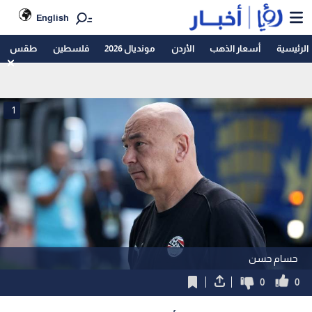
English
الرئيسية
أسعار الذهب
الأردن
مونديال 2026
فلسطين
طقس
1
حسام حسن
0
0