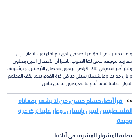
ولفت حسن، في المؤتمر الصحفي الذي تبع لقاء ثمن النهائي، إلى
مفارقة موجعة تدمى لها القلوب، ناشرا أن الأطفال الذين يقتلون
وتبتر أطرافهم في تلك الأراضي يرتدون قمصان الأرجنتين، وبرشلونة،
وريال مدريد، ومانشستر سيتي حبا في كرة القدم، بينما يقف المجتمع
الدولي صامتا تماما أمام ما يتعرضون له من مآس.
اقرأ أيضا: حسام حسن: من لا يشعر بمعاناة
الفلسطينيين ليس بإنسان.. وعار علينا ترك غزة
وحيدة
نهاية المشوار المشرف في أتلانتا