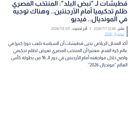
قطيشات لـ "نبض البلد": المنتخب المصري
ظلم تحكيميا أمام الأرجنتين.. وهناك توجيه
في المونديال.. فيديو
نشر :
22:48 2026/7/7
|
آخر تحديث :
3:01 2026/7/8
مونديال 2026
أكد المحلل الرياضي يحيى قطيشات أن السياسة تلعب دورا كبيرا في
عالم كرة القدم، معتبرا أن المنتخب المصري تعرض لظلم تحكيمي
واضح خلال مواجهته أمام الأرجنتين في دور الـ 16 من بطولة كأس
العالم "مونديال 2026".