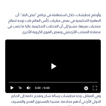
وأوضح قطيشات، خلال استضافته في برنامج "نبض البلد"، أن
الصافرة التحكيمية في بعض مباريات كأس العالم باتت توجه لصالح
منتخبات بعينها، مشيرا إلى أن التدخلات التحكيمية غالبا ما تصب في
مصلحة المنتخب الأرجنتيني وبعض القوى الكروية الأخرى.
1x
0:00
/ 0:00
وفي المقابل، وجه قطيشات رسالة شكر وتقدير خاصة إلى الحكم
الدولي الأردني أدهم مخادمة، مشيدا بالمستوى القدير والمشرف