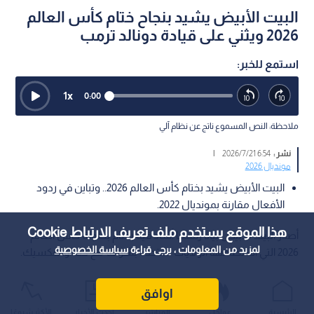
البيت الأبيض يشيد بنجاح ختام كأس العالم
2026 ويثني على قيادة دونالد ترمب
استمع للخبر:
1
x
0:00
ملاحظة: النص المسموع ناتج عن نظام آلي
نشر :
6:54 2026/7/21
|
مونديال 2026
البيت الأبيض يشيد بختام كأس العالم 2026.. وتباين في ردود
الأفعال مقارنة بمونديال 2022.
هذا الموقع يستخدم ملف تعريف الارتباط Cookie
أصدر البيت الأبيض بيانا رسميا أشاد فيه بختام بطولة كأس العالم
لمزيد من المعلومات ، يرجى قراءة
سياسة الخصوصية
2026 التي استضافتها الولايات المتحدة بشراكة مع كندا والمكسيك.
اوافق
الرئيسية
عواجل
المباشر
أحدث الأخبار
الأكثر شيوعًا