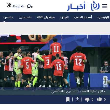
English
الرئيسية
أسعار الذهب
الأردن
مونديال 2026
فلسطين
طقس
1
خلال مباراة المنتخب المصري والارجنتيني
0
0