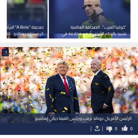
"كولينا العرب".. الصحافة العالمية
صحيفة "A Bola" الب
تشيد بالحكم الأردني أدهم مخادمة في
كريستيانو رونالدو : كفى..
مونديال 2026
يمنعك من التنحي!
1
الرئيس الأمريكي دونالد ترمب ورئيس الفيفا جياني إنفانتينو
0
0