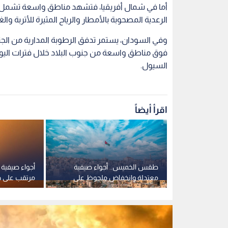
أما في شمال أفريقيا، فتشهد مناطق واسعة تشمل 
الرعدية المصحوبة بالأمطار والرياح المثيرة للأتربة وا
وفي السودان، يستمر تدفق الرطوبة المدارية من الج
فوق مناطق واسعة من جنوب البلاد خلال فترات اليوم،
السيول.
اقرأ أيضاً
في عادي
طقس الخميس.. أجواء صيفية
أجواء صيفية ح
ف بالحرارة
معتدلة وانخفاض ملحوظ على
مرتقب على در
درجات الحرارة في عمان
الخميس