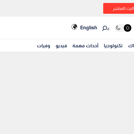
البث المباشر
English
اك
تكنولوجيا
أحداث مهمة
فيديو
وفيات