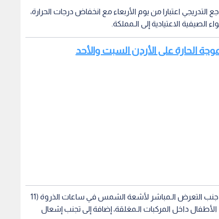
اجع التدريجي اعتبارا من يوم الأربعاء مع انخفاض درجات الحرارة،
الصيفية الاعتيادية إلى الـمملكة.
موجة الحارة على الأردن السبت والأحد
وجددت الجهات الـمعنية دعوتها للمواطنين بضرورة جنب التعرض الـمباشر لأشعة الشمس في ساعات الذروة (11
م ترك الأطفال داخل المركبات الـمغلقة، إضافة إلى تجنب إشعال