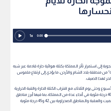
موجة الحارة للأيام
انحسارها
1
x
0:00
وية إلى استمرار تأثر الـمملكة بكتلة هوائية حارة قادمة عبر شبه
ارية" من منطقة بلاد الشام والأردن، ما يؤدي إلى ارتفاع ملموس
حر لهذا الصيف.
بوع وحتى يوم الثلاثاء، مع اقتراب الكتلة الحارة والقبة الحرارية
بشكل أكبر، حيث يتوقع أن تسجل درجات الحرارة نحو 40 درجة مئوية في أنحاء عدة من الـمملكة، بما فيها أبرز مناطق
شرق العاصمة عمان، فيما تتراوح في الأغوار والبحر الـميت والعقبة والـمناطق الصحراوية بين 42 و45 درجة مئوية