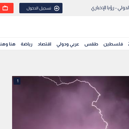
ولي - رؤيا الإخباري
تسجيل الدخول
فلسطين
طقس
عربي ودولي
اقتصاد
رياضة
هنا وهن
1