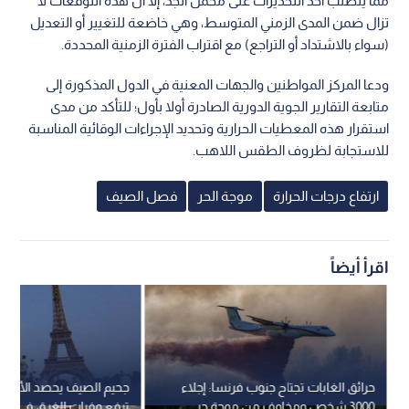
مما يتطلب أخذ التحذيرات على محمل الجد، إلا أن هذه التوقعات لا
تزال ضمن المدى الزمني المتوسط، وهي خاضعة للتغيير أو التعديل
(سواء بالاشتداد أو التراجع) مع اقتراب الفترة الزمنية المحددة.
ودعا المركز المواطنين والجهات المعنية في الدول المذكورة إلى
متابعة التقارير الجوية الدورية الصادرة أولا بأول؛ للتأكد من مدى
استقرار هذه المعطيات الحرارية وتحديد الإجراءات الوقائية المناسبة
للاستجابة لظروف الطقس اللاهب.
ارتفاع درجات الحرارة
موجة الحر
فصل الصيف
اقرأ أيضاً
حرائق الغابات تجتاح جنوب فرنسا: إجلاء
جحيم الصيف يحصد الأرواح:
3000 شخص ومخاوف من موجة حر