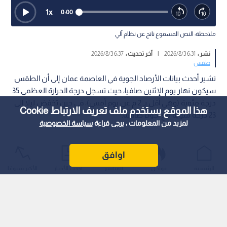
1
x
0:00
ملاحظة: النص المسموع ناتج عن نظام آلي
نشر :
6:31 2026/8/3
|
آخر تحديث :
6:37 2026/8/3
طقس
تشير أحدث بيانات الأرصاد الجوية في العاصمة عمان إلى أن الطقس
سيكون نهار يوم الإثنين صافيا، حيث تسجل درجة الحرارة العظمى 35
درجة مئوية (وهي أقل بـ 2 م عن يوم أمس)، في حين تخفض ليلا إلى
هذا الموقع يستخدم ملف تعريف الارتباط Cookie
23 درجة مئوية مع أجواء صافية.
لمزيد من المعلومات ، يرجى قراءة
سياسة الخصوصية
اوافق
الرئيسية
عواجل
المباشر
أحدث الأخبار
الأكثر شيوعًا