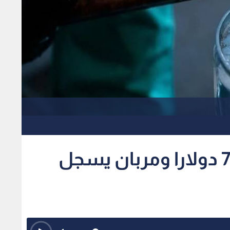
خام برنت يهبط دون 72 دولارا ومربان يسجل