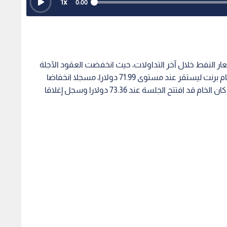
1
x
0:00
ار النفط خلال آخر التداولات، حيث انخفضت العقود الآجلة
للخامات الرئيسية المقومة بالدولار الأمريكي. وهبط خام برنت ليستقر عند مستوى 71.99 دولارا، مسجلا انخفاضا
بنسبة 1.32% بعد أن فقد 0.96 نقطة من قيمته، حيث كان الخام قد افتتح الجلسة عند 73.36 دولارا وسجل إغلاقا