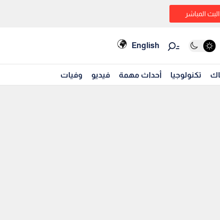
البث المباشر
English
اك
تكنولوجيا
أحداث مهمة
فيديو
وفيات