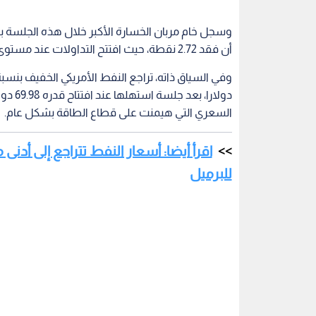
أن فقد 2.72 نقطة، حيث افتتح التداولات عند مستوى 68.31 دولارا وبلغ إغلاقه السابق 69.01 دولارا.
السعري التي هيمنت على قطاع الطاقة بشكل عام.
للبرميل