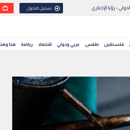
ولي - رؤيا الإخباري
تسجيل الدخول
فلسطين
طقس
عربي ودولي
اقتصاد
رياضة
هنا وهن
1