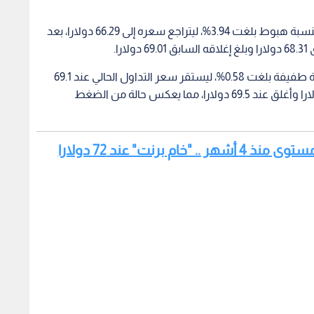
وسجل خام مربان الخسارة الأكبر خلال هذه الجلسة بنسبة هبوط بلغت 3.94%، ليتراجع سعره إلى 66.29 دولارا، بعد
وفي السياق ذاته، تراجع النفط الأمريكي الخفيف بنسبة طفيفة بلغت 0.58%، ليستقر سعر التداول الحالي عند 69.1
دولارا، بعد جلسة استهلها عند افتتاح قدره 69.98 دولارا وأغلق عند 69.5 دولارا، مما يعكس حالة من الضغط
اقرأ أيضا: أسعار النفط تتراجع إلى أدنى مستوى منذ 4 أشهر .. "خام برنت" عند 72 دولارا