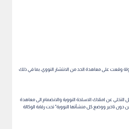
رك بالمؤتمر الذي افتتح اليوم في نيويورك 190 دولة وقعت على معاهدة الحد من الانتشار النووي، بما في ذلك
 الانحياز طلبت عام 2012 من اسرائيل التخلي عن امتلاك الاسلحة النووية والانضمام الى معاهدة
ون تاخير ووضع كل منشآتها النووية" تحت رقابة الوكالة