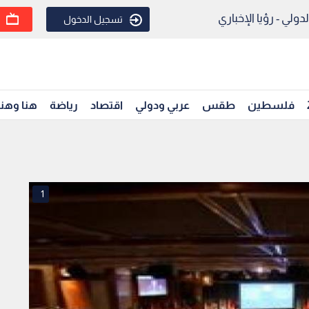
ولي - رؤيا الإخباري
تسجيل الدخول
فلسطين
طقس
عربي ودولي
اقتصاد
رياضة
هنا وهن
1