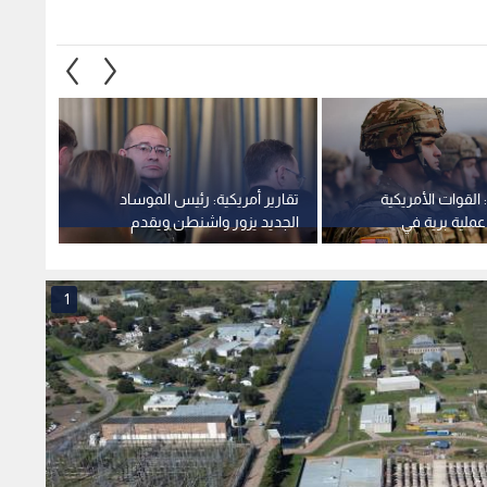
 القوات الأمريكية
تقارير أمريكية: رئيس الموساد
عراقج
ملية برية في
الجديد يزور واشنطن ويقدم
مذكرة 
ية الإيرانية
معلومات استخباراتية حول إيران
المتبا
1