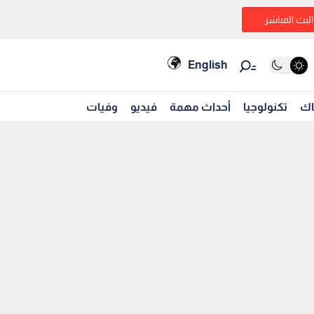
البث المباشر
English
اك
تكنولوجيا
أحداث مهمة
فيديو
وفيات