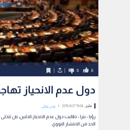
0
0
دول عدم الانحياز تهاج
نشر :
19:06 2015/4/27
|
عربي دولي
رؤيا - بترا - طالبت دول عدم الانحياز،الاثنين، بان تت
الحد من الانتشار النووي.