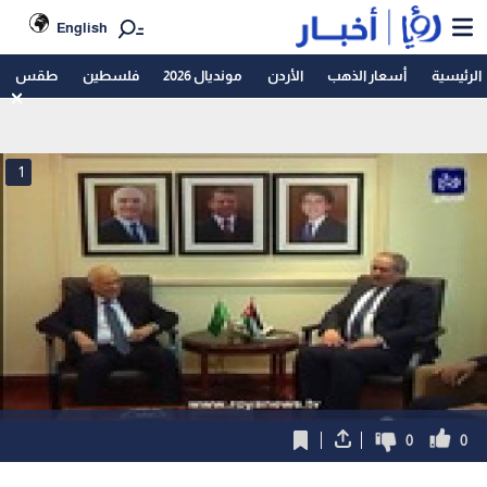
English
الرئيسية
أسعار الذهب
الأردن
مونديال 2026
فلسطين
طقس
1
0
0