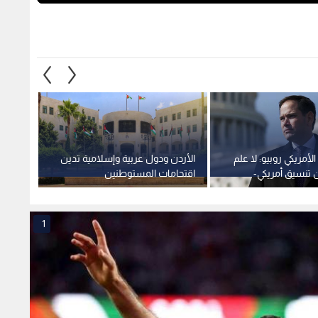
الأمريكي روبيو: لا علم
الأردن ودول عربية وإسلامية تدين
اتحاد 
ن تنسيق أمريكي-
اقتحامات المستوطنين
أعضاء 
مس الوصاية
"الإسرائيليين" المتطرفين للمسجد
القسم
 الأقصى.. فيديو
الأقصى المبارك
1