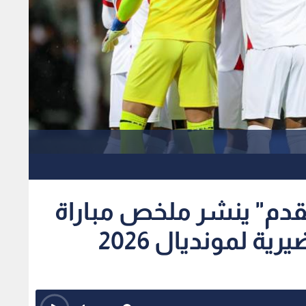
 القدم" ينشر ملخص مباراة
ة لمونديال 2026