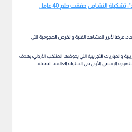
اقرأ أيضا: بالفيديو.. حسونة لـ"نبض البلد": تشكيلة النشامى حققت حلم 40 عاما..
د، عرضا لأبرز المشاهد الفنية والفرص الهجومية التي
ريبية والمباريات التجريبية التي يخوضها المنتخب الأردني؛ بهدف
 ظهوره الرسمي الأول في البطولة العالمية المقبلة.