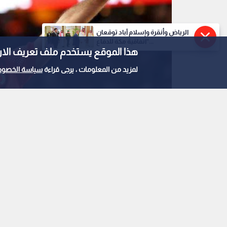
الرياض وأنقرة وإسلام آباد توقعان
"اتفاقية مكة للدفاع...
هذا الموقع يستخدم ملف تعريف الارتباط e
لمزيد من المعلومات ، يرجى قراءة
سياسة الخصوص
نزار الرشدان
0
0
نادي قطر يعلن رسميا رح
الرشدان
استمع للخبر: