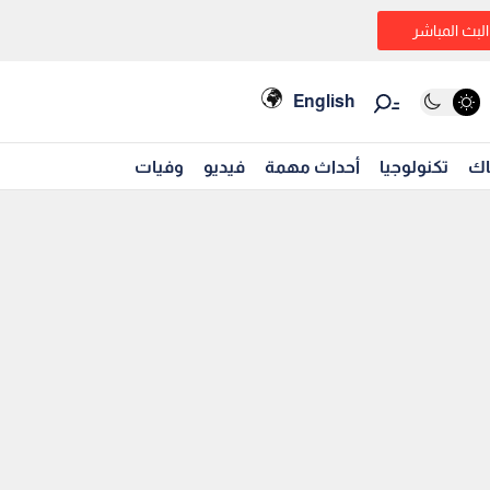
البث المباشر
English
اك
تكنولوجيا
أحداث مهمة
فيديو
وفيات