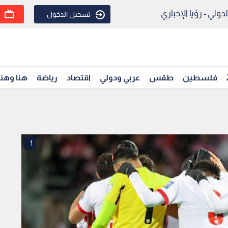
ولي - رؤيا الإخباري
تسجيل الدخول
فلسطين
طقس
عربي ودولي
اقتصاد
رياضة
هنا وهن
1