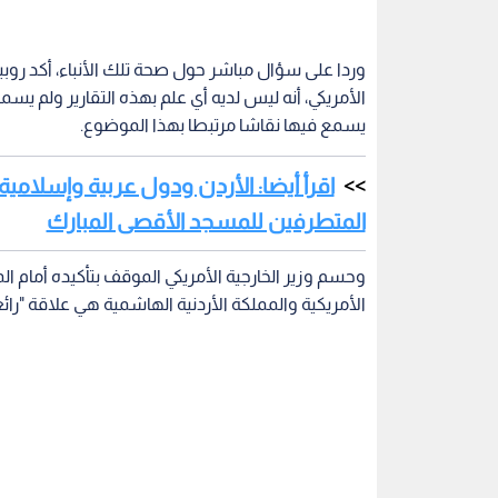
الأمريكية والمملكة الأردنية الهاشمية هي علاقة "رائع
تقرير "ميدل إيست آي" يشعل الجدل الدبلو
وكان مو
أدعى فيه أن هناك تنسيقا سريا بين إدارة الرئيس دون
الهاشمية على المقدسات في القدس.