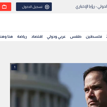
ولي - رؤيا الإخباري
تسجيل الدخول
فلسطين
طقس
عربي ودولي
اقتصاد
رياضة
هنا وهن
1