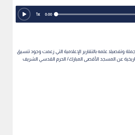
1
x
0:00
اء، جملة وتفصيلا علمه بالتقارير الإعلامية التي زعمت وجود تنسيق
ريخية عن المسجد الأقصى المبارك/ الحرم القدسي الشريف
بيو خلال جلسة استماع علنية هامة عقدت أمام الكنغرس
ع بهذا الأمر إطلاقا، مشددا على أن هذه هي المرة الأولى التي
ة تدين اقتحامات المستوطنين "الإسرائيليين"
شرعين أن العلاقة الثنائية التي تجمع بين الولايات المتحدة