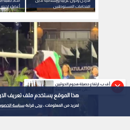
طرد خريجة أمريكية
0
0
أ ف ب: ارتفاع حصيلة هجوم الحوثيين
بسبب رفعها علم فلس
على معسكرات تابعة...
هذا الموقع يستخدم ملف تعريف الارتباط e
أمريكية من المسرح ب
لمزيد من المعلومات ، يرجى قراءة
سياسة الخصوص
تكساس