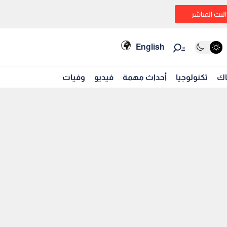
البث المباشر
English
اك
تكنولوجيا
أحداث مهمة
فيديو
وفيات