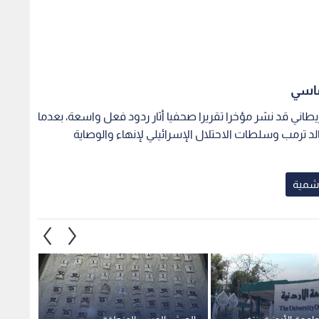
اشمية
جامعة الأردنية ينتخب
الجيش العربي: المنطقة
التنفيذية ويؤدون
العسكرية الشرقية تحبط محاولة
تهريب كمية من المواد المخدرة
عابرة لل
بواسطة بالونات
1