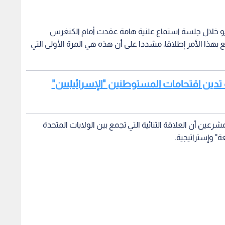
ة" وإستراتيجية.
ماسي
قع "ميدل إيست آي" (Middle East Eye) البريطاني قد نشر مؤخرا تقريرا صحفيا أثار ردود فعل واسعة، بعدما
الد ترمب وسلطات الاحتلال الإسرائيلي لإنهاء والوصاية