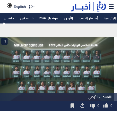
English
الرئيسية
أسعار الذهب
الأردن
مونديال 2026
فلسطين
طقس
1
االمنتخب الأردني
0
0