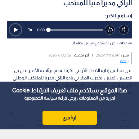
الزاكي مديرا فنيا للمنتخب
استمع للخبر:
1
x
0:00
ملاحظة: النص المسموع ناتج عن نظام آلي
نشر :
20:47 2026/7/19
|
آخر تحديث :
21:52 2026/7/19
رياضة
قرر مجلس إدارة الاتحاد الأردني لكرة القدم، برئاسة الأمير علي بن
الحسين، تعيين المدرب المغربي بادو الزاكي مدربا للمنتخب الوطني
الأول، لقيادة النشامى في الاستحقاقات المقبلة، وفي مقدمتها
هذا الموقع يستخدم ملف تعريف الارتباط Cookie
نهائيات كأس آسيا التي تقام في السعودية مطلع العام 2027.
لمزيد من المعلومات ، يرجى قراءة
سياسة الخصوصية
اوافق
الرئيسية
عواجل
المباشر
أحدث الأخبار
الأكثر شيوعًا