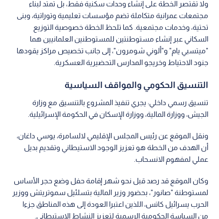
ولا تقتصر الخطة على إنشاء وحدات سكنية فقط، بل تمتد لبناء
مجتمعات عمرانية متكاملة تضم مؤسسات تعليمية وتوراتية، وبنى
تحتية، وخدمات مجتمعية. كما تلحظ الخطة خصوصية التوزيع
السكاني عبر إنشاء مستوطنتين للمستوطنين العلمانيين هما
"ميتسبي يام" و"ألوني شومرون"، إلى جانب تخصيص مراكز يقودها
جنود الاحتياط وخريجو المدارس التحضيرية العسكرية.
التنسيق الحكومي والمواقف السياسية
تنسيق رسمي داخلي: يجري تنفيذ المشروع بالتنسيق مع وزارة
الجيش، ووزارة المالية، ووزارة الإسكان في الحكومة الإسرائيلية.
ونقل الموقع عن رئيس المجلس الإقليمي لالسامرة، يوسي داغان،
أن الهدف من الخطة هو تعزيز الوجود الاستيطاني وتقديم بديل
عملي لمفهوم الانسحاب.
وكان الموقع قد رصد قبل نحو شهر إقامة حفل وضع حجر الأساس
لمستوطنة "صانور"، بحضور وزير المالية بتسلئيل سموتريتش ووزير
الحرب يسرائيل كاتس، اللذين اعتبرا العودة إلى هذه المناطق جزءا
من السياسة الحكومية الرسمية لتعزيز النشاط الاستيطاني.