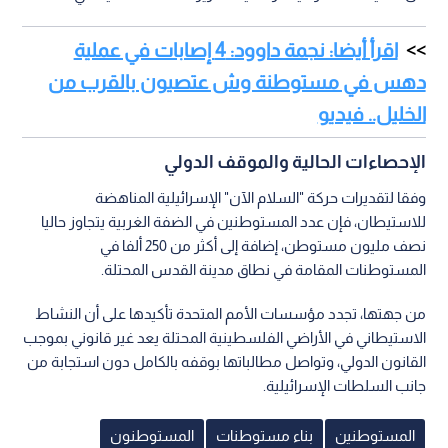
اقرأ أيضا: نجمة داوود: 4 إصابات في عملية
دهس في مستوطنة وش عتصيون بالقرب من
الخليل.. فيديو
الإحصاءات الحالية والموقف الدولي
وفقا لتقديرات حركة "السلام الآن" الإسرائيلية المناهضة
للاستيطان، فإن عدد المستوطنين في الضفة الغربية يتجاوز حاليا
نصف مليون مستوطن، إضافة إلى أكثر من 250 ألفا في
المستوطنات المقامة في نطاق مدينة القدس المحتلة.
من جهتها، تجدد مؤسسات الأمم المتحدة تأكيدها على أن النشاط
الاستيطاني في الأراضي الفلسطينية المحتلة يعد غير قانوني بموجب
القانون الدولي، وتواصل مطالباتها بوقفه بالكامل دون استجابة من
جانب السلطات الإسرائيلية.
المستوطنين
بناء مستوطنات
المستوطنون