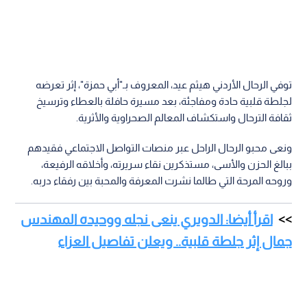
توفي الرحال الأردني هيثم عيد، المعروف بـ"أبي حمزة"، إثر تعرضه
لجلطة قلبية حادة ومفاجئة، بعد مسيرة حافلة بالعطاء وترسيخ
ثقافة الترحال واستكشاف المعالم الصحراوية والأثرية.
ونعى محبو الرحال الراحل عبر منصات التواصل الاجتماعي فقيدهم
ببالغ الحزن والأسى، مستذكرين نقاء سريرته، وأخلاقه الرفيعة،
وروحه المرحة التي طالما نشرت المعرفة والمحبة بين رفقاء دربه.
اقرأ أيضا: الدويري ينعى نجله ووحيده المهندس
جمال إثر جلطة قلبية.. ويعلن تفاصيل العزاء