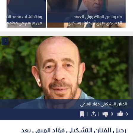
مندوبا عن الملك وولي العهد..
وفاة الشاب محمد الأسمر
العيسوي يعزي آل خاطر وشكري
من مرتفع في محافظة ماد
1
الفنان التشكيلي فؤاد الميمي
0
0
رحيل الفنان التشكيلي فؤاد الميمي بعد