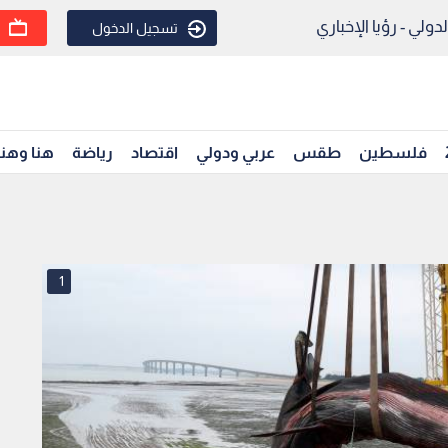
ولي - رؤيا الإخباري
تسجيل الدخول
فلسطين
طقس
عربي ودولي
اقتصاد
رياضة
هنا وهن
1