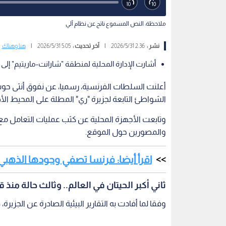
ملاحظة: النص المسموع ناتج عن نظام آلي
نشر :
2:36 2026/5/31
|
آخر تحديث :
5:05 2026/5/31
|
هنا وهناك
أشارت الإدارة المحلية لمنطقة "شارانت-ماريتيم" إل
أعلنت السلطات الفرنسية، رسميا، عن نفوق أنثى حوت
الشواطئ التابعة لجزيرة "ري" المطلة على المحيط ال
وتابعت الأجهزة المحلية عن كثب عمليات التعامل م
والمصورين حول الموقع.
اقرأ أيضا: فرنسا تصفي وجودها الذهبي في 
ثاني أكبر الحيتان في العالم.. وثالث حالة منذ 
وفقا لما أفادت به التقارير البيئية الصادرة عن الجزيرة