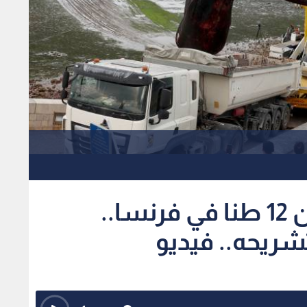
نفوق حوت زعنفي بوزن 12 طنا في فرنسا..
تشريحه.. فيديو