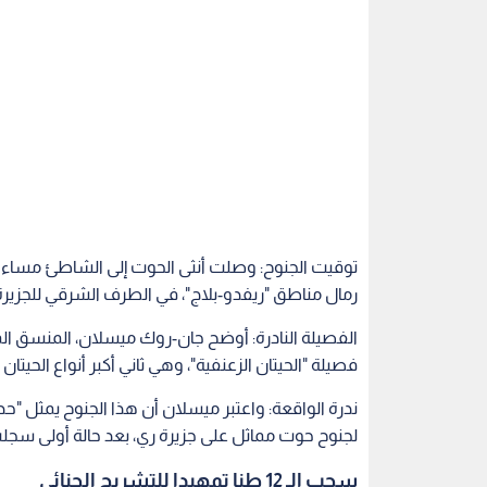
توقيت الجنوح: وصلت أنثى الحوت إلى الشاطئ مساء 
رمال مناطق "ريفدو-بلاج"، في الطرف الشرقي للجزيرة
الفصيلة النادرة: أوضح جان-روك ميسلان، المنسق المحل
فصيلة "الحيتان الزعنفية"، وهي ثاني أكبر أنواع الحيتا
ندرة الواقعة: واعتبر ميسلان أن هذا الجنوح يمثل "حدثا
لجنوح حوت مماثل على جزيرة ري، بعد حالة أولى سجلت عام 1920 وأخرى شهدتها الجزيرة
سحب الـ 12 طنا تمهيدا للتشريح الجنائي