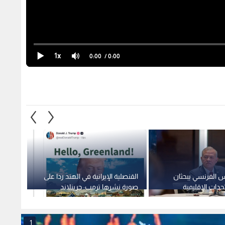
1x
0:00
/ 0:00
س الفرنسي يبحثان
القنصلية الإيرانية في الهند ردا على
فرنسا
جدات الإقليمية
صورة نشرها ترمب: جرينلاند
أراضيه
ليست طفلة
الصمو
1