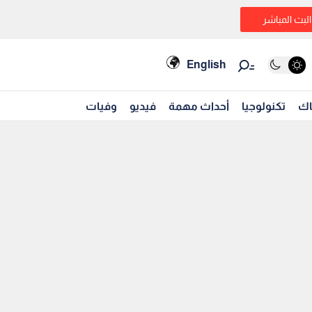
البث المباشر
English
اك
تكنولوجيا
أحداث مهمة
فيديو
وفيات