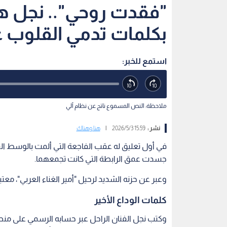
"فقدت روحي".. نجل ها
بكلمات تدمي القلوب ع
استمع للخبر:
ملاحظة: النص المسموع ناتج عن نظام آلي
نشر :
15:59 2026/5/3
|
هنا وهناك
في أول تعليق له عقب الفاجعة التي ألمت بالوسط الف
جسدت عمق الرابطة التي كانت تجمعهما.
وعبر عن حزنه الشديد لرحيل "أمير الغناء العربي"، معت
كلمات الوداع الأخير
وكتب نجل الفنان الراحل عبر حسابه الرسمي على منصة