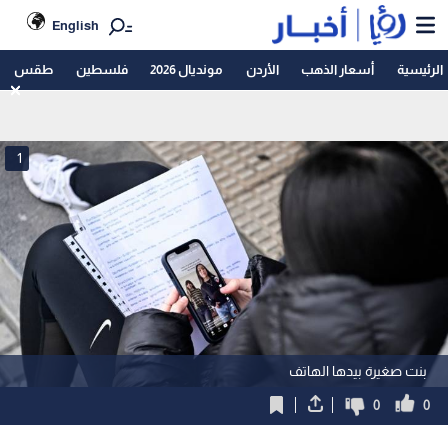
English
الرئيسية
أسعار الذهب
الأردن
مونديال 2026
فلسطين
طقس
1
بنت صغيرة بيدها الهاتف
0
0