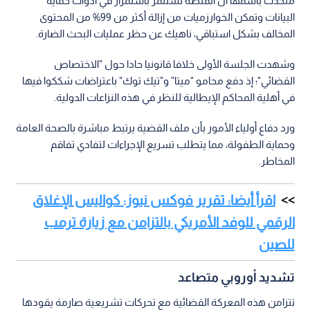
متحدث باسمها أن المنصة تستثمر باستمرار في أدوات حماية
البيانات وتمكن الخوارزميات من إزالة أكثر من 99% من المحتوى
المخالف بشكل استباقي، ناهيك عن حظر عمليات البحث الضارة.
وشهدت الجلسة الأولى خلافا قانونيا حادا حول "الاختصاص
القضائي"؛ إذ دفع محامو "ميتا" و"تيك توك" باعتراضات شككوا فيها
في أهلية المحاكم الإيطالية للنظر في هذه النزاعات الدولية.
ورد دفاع أولياء الأمور بأن ملف القضية يرتبط مباشرة بالصحة العامة
وحماية الطفولة، مما يتطلب تسريع الإجراءات لتفادي تفاقم
المخاطر.
اقرأ أيضا: تقرير فوكس نيوز: كواليس الإغلاق
الرقمي للوفد الأمريكي بالتزامن مع زيارة ترمب
للصين
تشديد أوروبي متصاعد
تتزامن هذه المعركة القضائية مع تحركات تشريعية صارمة يقودها