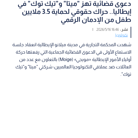
دعوى قضائية تهز "ميتا" و"تيك توك" في
إيطاليا.. حراك حقوقي لحماية 3.5 ملايين
طفل من الإدمان الرقمي
نشر :
16:46 2026/5/16
|
تكنولوجيا
شهدت المحكمة التجارية في مدينة ميلانو الإيطالية انعقاد جلسة
الاستماع الأولى في الدعوى القضائية الجماعية التي رفعتها حركة
أولياء الأمور الإيطالية «مويجي» (Moige) بالتعاون مع عدد من
العائلات ضد عملاقي التكنولوجيا العالميين؛ شركتي "ميتا" و"تيك
توك".