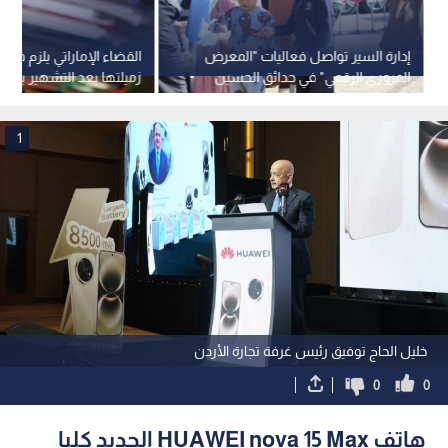
إدارة السير تواصل فعاليات "المعرض
القضاء الإماراتي يلزم فتا
المروري الرقمي" في حدائق الحسين
زميلتها بعد التشهير بها ع
توك" و"واتساب" في أبوظ
1
خليل الحاج توفيق رئيس غرفة تجارة الأردن
0
0
هاتف HUAWEI nova 15 Max الجديد كليا