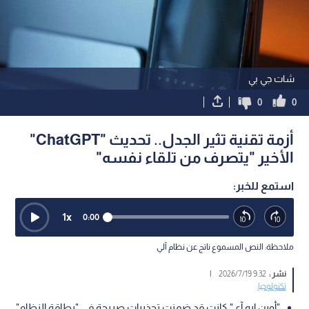
شات جي بي
0
0
أزمة تقنية تثير الجدل.. تحديث "ChatGPT"
الأخير "يتصرف من تلقاء نفسه"
استمع للخبر:
1
x
0:00
ملاحظة: النص المسموع ناتج عن نظام آلي
نشر :
9:32 2026/7/19
|
تكنولوجيا
"أوبن إيه آي" كانت قد ضمنت تحذيرات صريحة في "بطاقة النظام"