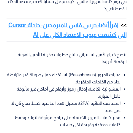
في يوم كلمة المرور العالمي.. كيف تجعل حساباتك منيعة ضد الذكاء
الاصطناعي؟
اقرأ أيضا: درس قاس للمبرمجين: حادثة Cursor
التي كشفت عيوب الاعتماد الكلي على AI
ينصح خبراء الأمن السيبراني باتباع خطوات جذرية لتأمين الهوية
الرقمية، أبرزها:
عبارات المرور (Passphrases): استخدام جمل طويلة غير مترابطة
بدلا من الكلمات المنفردة.
العشوائية الكاملة: إدخال رموز وأرقام في أماكن غير مألوفة
داخل العبارة.
المصادقة الثنائية (2FA): تفعيل هذه الخاصية كخط دفاع ثان لا
غنى عنه.
مدير كلمات المرور: الاعتماد على برامج موثوقة لتوليد وحفظ
كلمات معقدة وفريدة لكل حساب.