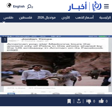
English
الرئيسية
أسعار الذهب
الأردن
مونديال 2026
فلسطين
طقس
1
0
0