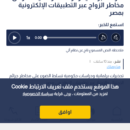
مخاطر الزواج عبر التطبيقات الإلكترونية
بمصر
استمع للخبر:
1
x
0:00
ملاحظة: النص المسموع ناتج عن نظام آلي
نشر :
منذ 10 ساعات
|
هنا وهناك
تحذيرات برلمانية ودراسات حكومية تسلط الضوء على مخاطر جرائم
الاحتيال والابتزاز عبر تطبيقات الزواج في مصر
هذا الموقع يستخدم ملف تعريف الارتباط Cookie
لمزيد من المعلومات ، يرجى قراءة
سياسة الخصوصية
اوافق
الرئيسية
عواجل
المباشر
أحدث الأخبار
الأكثر شيوعًا