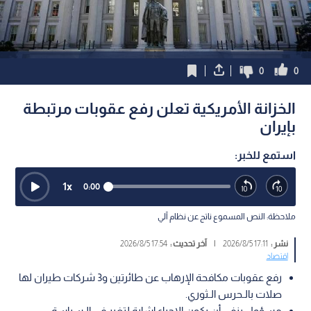
0
0
الخزانة الأمريكية تعلن رفع عقوبات مرتبطة
بإيران
استمع للخبر:
1
x
0:00
ملاحظة: النص المسموع ناتج عن نظام آلي
نشر :
17:11 2026/8/5
|
آخر تحديث :
17:54 2026/8/5
اقتصاد
رفع عقوبات مكافحة الإرهاب عن طائرتين و3 شركات طيران لها
صلات بالـحرس الـثوري.
مسؤول ينفي أن يكون الإجراء إشارة لتغير في الـسياسة