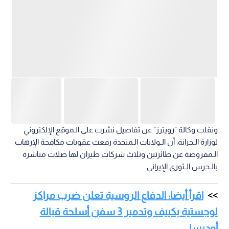
ونقلت وكالة "رويترز" عن تفاصيل نشرت على الـموقع الإلكتروني
لوزارة الـخزانة، أن الـولايات الـمتحدة رفعت عقوبات مكافحة الإرهاب
الـمفروضة عن طائرتين وثلاث شركات طيران لها صلات مباشرة
بالـحرس الـثوري الإيراني.
اقرأ أيضا: الدفاع الروسية تعلن ضرب مراكز
لوجستية بكييف وتدمير 3 سفن أسلحة قبالة
أوديسا