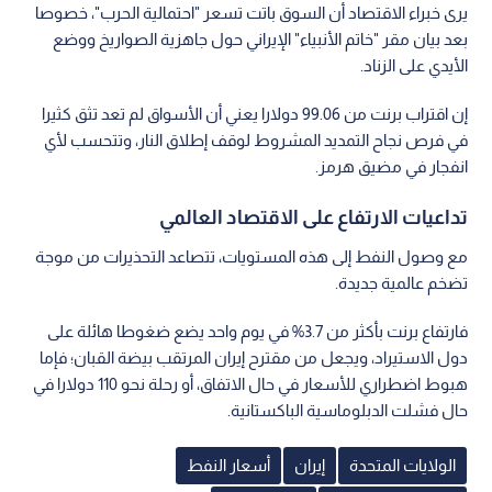
يرى خبراء الاقتصاد أن السوق باتت تسعر "احتمالية الحرب"، خصوصا
بعد بيان مقر "خاتم الأنبياء" الإيراني حول جاهزية الصواريخ ووضع
الأيدي على الزناد.
إن اقتراب برنت من 99.06 دولارا يعني أن الأسواق لم تعد تثق كثيرا
في فرص نجاح التمديد المشروط لوقف إطلاق النار، وتتحسب لأي
انفجار في مضيق هرمز.
تداعيات الارتفاع على الاقتصاد العالمي
مع وصول النفط إلى هذه المستويات، تتصاعد التحذيرات من موجة
تضخم عالمية جديدة.
فارتفاع برنت بأكثر من 3.7% في يوم واحد يضع ضغوطا هائلة على
دول الاستيراد، ويجعل من مقترح إيران المرتقب بيضة القبان؛ فإما
هبوط اضطراري للأسعار في حال الاتفاق، أو رحلة نحو 110 دولارا في
حال فشلت الدبلوماسية الباكستانية.
الولايات المتحدة
إيران
أسعار النفط