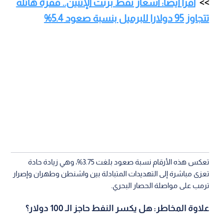
اقرأ أيضا: أسعار نفط برنت الإثنين.. قفزة هائلة
تتجاوز 95 دولارا للبرميل بنسبة صعود 5.4%
تعكس هذه الأرقام نسبة صعود بلغت 3.75%، وهي زيادة حادة
تعزى مباشرة إلى التهديدات المتبادلة بين واشنطن وطهران وإصرار
ترمب على مواصلة الحصار البحري.
علاوة المخاطر: هل يكسر النفط حاجز الـ 100 دولار؟