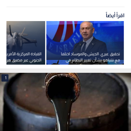
اقرأ أيضاً
تحقيق عبري: الجيش والموساد اختلفا
القيادة المركزية الأمريكية:
مع نتنياهو بشأن تغيير النظام في
الجنوبي عبر مضيق هرمز م
إيران
والملاحة مستمرة
1