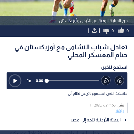
من المباراة الودية بين الأردن وأوزبكستان
0
0
تعادل شباب النشامى مع أوزبكستان في
ختام المعسكر المحلي
استمع للخبر:
1
x
0:00
ملاحظة: النص المسموع ناتج عن نظام آلي
نشر :
11:56 2026/7/21
|
رياضة
البعثة الأردنية تتجه إلى مصر
اختتم المنتخب الوطني للشباب لكرة القدم (تحت 20 عاما) معسكره