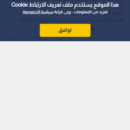
هذا الموقع يستخدم ملف تعريف الارتباط Cookie
التدريبي المحلي بالتعادل الإيجابي أمام نظيره الأوزبكي بنتيجة (1-1)، في
لمزيد من المعلومات ، يرجى قراءة
سياسة الخصوصية
المباراة الودية الثانية التي جمعتهما مساء يوم الاثنين، على أرضية
ملعب الأمير حسين بمدينة السلط، ضمن التحضيرات المكثفة
لخوض غمار التصفيات الآسيوية المرتقبة.
اوافق
الرئيسية
عواجل
المباشر
أحدث الأخبار
الأكثر شيوعًا
اقرأ أيضا: خسارة ودية لمنتخب الشباب أمام
أوزبكستان بهدفين لهدف