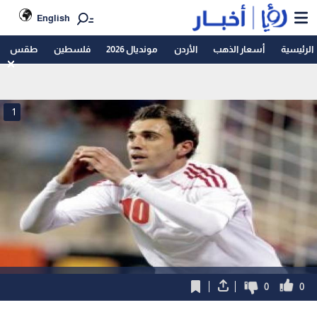
English
الرئيسية
أسعار الذهب
الأردن
مونديال 2026
فلسطين
طقس
1
0
0