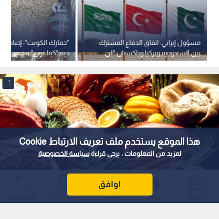
مسؤول إيراني: اتفاق الدفاع المشترك
بين السعودية وتركيا وباكستان "لن
حبة "كبتاغون" مع مسافر
يضمن أمنها"
سورية
1
هذا الموقع يستخدم ملف تعريف الارتباط Cookie
لمزيد من المعلومات ، يرجى قراءة
سياسة الخصوصية
اوافق
سلة غذاء
الرئيسية
عواجل
المباشر
أحدث الأخبار
الأكثر شيوعًا
0
0