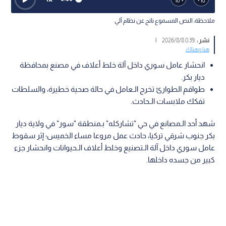
ملاحظة: النص المسموع ناتج عن نظام آلي
نشر :
0:39 2026/8/8
|
هنا وهناك
انحشار عامل سوري داخل آلة خلط أعلاف في مصنع بمحافظة
ديار بكر.
طواقم الطوارئ تخرج الـعامل في حالة صحية خطيرة، والسلطات
تفكك ملابسات الـحادث.
شهد أحد الـمصانع في حي "تشاركله" بـمنطقة "سور" في ولاية ديار
بكر جنوب شرقي تركيا، حادث عمل مروعا مساء الخميس؛ إثر سقوط
عامل سوري داخل آلة الـتصنيع وخلط أعلاف الـحيوانات وانحشار جزء
كبير من جسده داخلها.