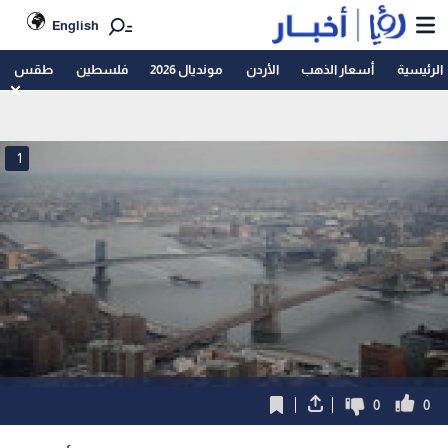
English
الرئيسية
أسعار الذهب
الأردن
مونديال 2026
فلسطين
طقس
1
0
0