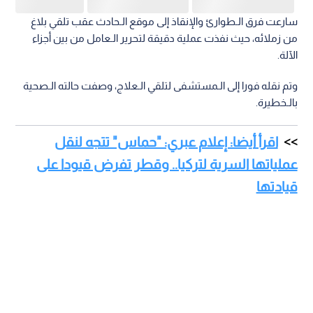
سارعت فرق الـطوارئ والإنقاذ إلى موقع الـحادث عقب تلقي بلاغ
من زملائه، حيث نفذت عملية دقيقة لتحرير الـعامل من بين أجزاء
الآلة.
وتم نقله فورا إلى الـمستشفى لتلقي الـعلاج، وصفت حالته الـصحية
بالـخطيرة.
اقرأ أيضا: إعلام عبري: "حماس" تتجه لنقل
عملياتها السرية لتركيا.. وقطر تفرض قيودا على
قيادتها