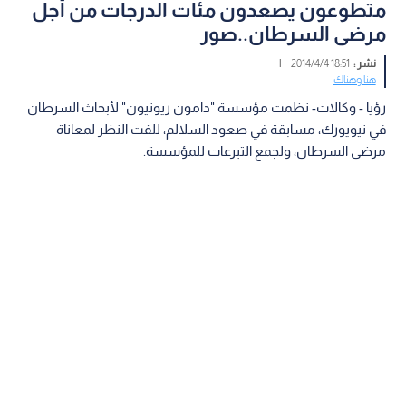
متطوعون يصعدون مئات الدرجات من أجل
مرضى السرطان..صور
نشر :
18:51 2014/4/4
|
هنا وهناك
رؤيا - وكالات- نظمت مؤسسة "دامون ريونيون" لأبحاث السرطان
في نيويورك، مسابقة في صعود السلالم، للفت النظر لمعاناة
مرضى السرطان، ولجمع التبرعات للمؤسسة.