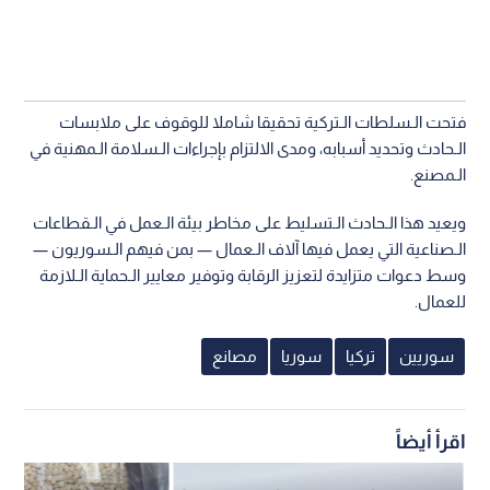
فتحت الـسلطات الـتركية تحقيقا شاملا للوقوف على ملابسات
الـحادث وتحديد أسبابه، ومدى الالتزام بإجراءات الـسلامة الـمهنية في
الـمصنع.
ويعيد هذا الـحادث الـتسليط على مخاطر بيئة الـعمل في الـقطاعات
الـصناعية التي يعمل فيها آلاف الـعمال — بمن فيهم الـسوريون —
وسط دعوات متزايدة لتعزيز الرقابة وتوفير معايير الـحماية الـلازمة
للعمال.
سوريين
تركيا
سوريا
مصانع
اقرأ أيضاً