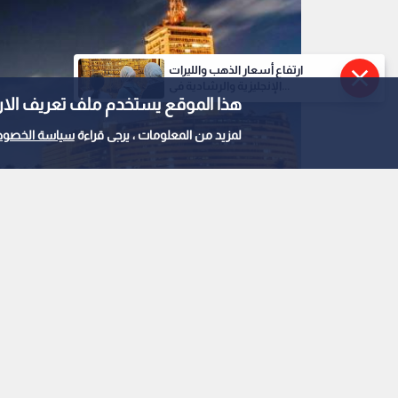
ارتفاع أسعار الذهب والليرات
الإنجليزية والرشادية في...
هذا الموقع يستخدم ملف تعريف الارتباط e
لمزيد من المعلومات ، يرجى قراءة
سياسة الخصوص
مباني في محافظة القاهرة
0
0
محافظة القاهرة: سق
الفرج عقب هزة أرضية