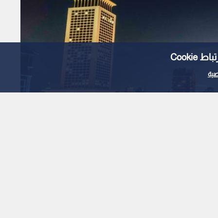
Cooki
ية
وط جزئي لعقار في روض
 دون إصابات