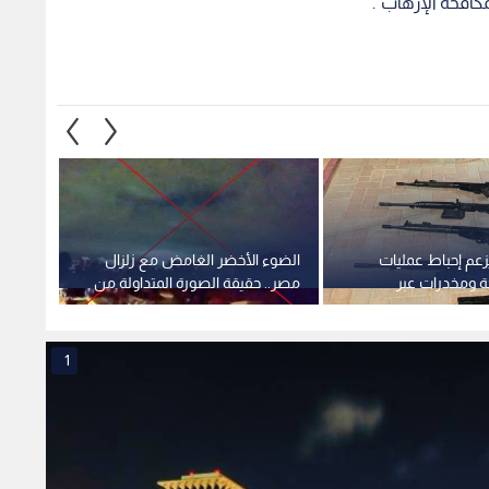
كافحة الإرهاب".
زعم إحباط عمليات
الضوء الأخضر الغامض مع زلزال
فيديو
 ومخدرات عبر
مصر.. حقيقة الصورة المتداولة من
التواص
صر
المكسيك
2018
1