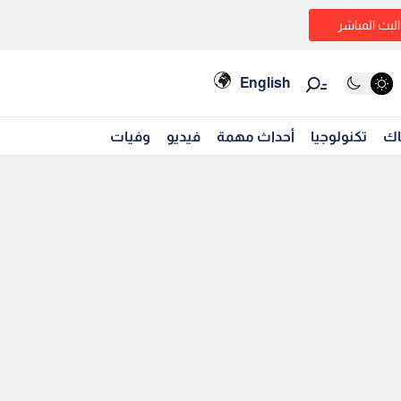
البث المباشر
English
اك
تكنولوجيا
أحداث مهمة
فيديو
وفيات