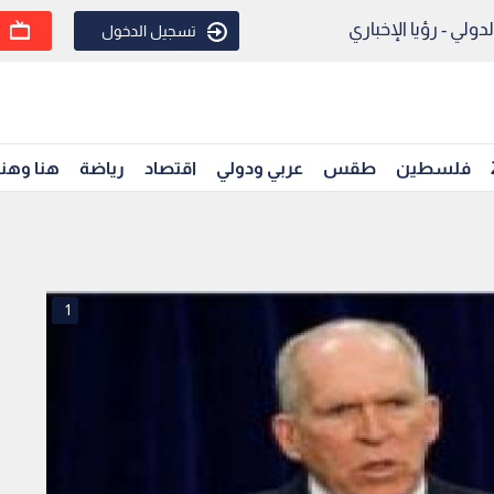
ولي - رؤيا الإخباري
تسجيل الدخول
فلسطين
طقس
عربي ودولي
اقتصاد
رياضة
هنا وهن
1