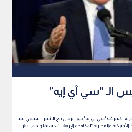
س الـ "سي آي إيه"
كزية الأميركية "سي آي إيه" جون برينان مع الرئيس المصري عبد
 الأميركية والمصرية "لمكافحة الإرهاب"، حسبما ورد في بيان