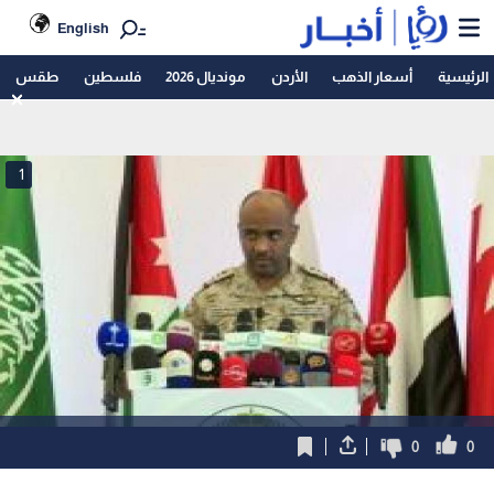
English
الرئيسية
أسعار الذهب
الأردن
مونديال 2026
فلسطين
طقس
1
0
0