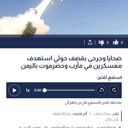
0
0
ضحايا وجرحى بقصف حوثي استهدف
معسكرين في مأرب وحضرموت باليمن
استمع للخبر:
1
x
0:00
ملاحظة: النص المسموع ناتج عن نظام آلي
نشر :
منذ 3 ساعات
|
آخر تحديث :
منذ 26 دقيقة
عربي دولي
ضحايا وجرحى جراء قصف شنه الحوثيون على معسكرين في