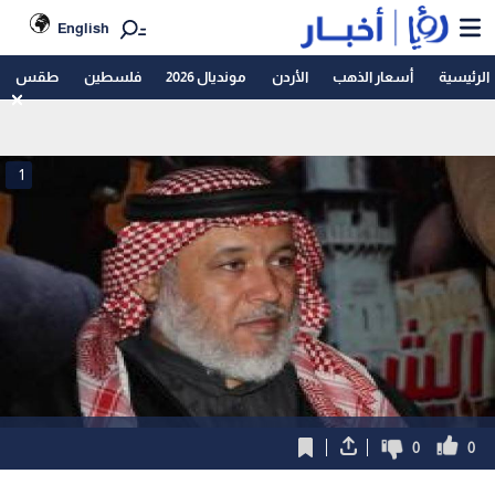
English
الرئيسية
أسعار الذهب
الأردن
مونديال 2026
فلسطين
طقس
1
0
0