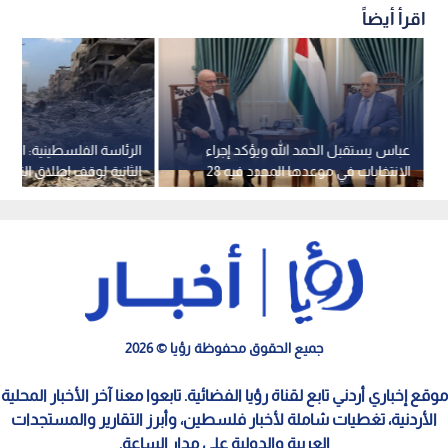
اقرأ أيضاً
عباس يستقبل الحمد الله ويؤكد إجراء
الرئاسة الفلسطينية: اتفاق
الانتخابات في موعدها المحدد فيه 28
الثانية لوقف إطلاق النار 
تشرين الثاني 2026
الورق" فقط
جميع الحقوق محفوظة رؤيا © 2026
موقع إخباري أردني تابع لقناة رؤيا الفضائية. تابعوا معنا آخر الأخبار المحلية
الأردنية، تغطيات شاملة لأخبار فلسطين، وأبرز التقارير والمستجدات
العربية والدولية على مدار الساعة.