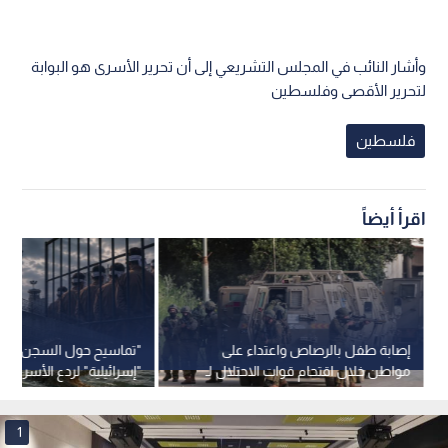
وأشار النائب في المجلس التشريعي إلى أن تحرير الأسرى هو البوابة
لتحرير الأقصى وفلسطين
فلسطين
اقرأ أيضاً
إصابة طفل بالرصاص واعتداء على
"تماسيح حول السجن".. 
مواطن خلال اقتحام قوات الاحتلال لـ
"إسرائيلية" لردع الأسرى تثي
جنين
وتدخلا قضائيا
1