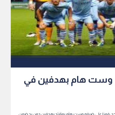
 وست هام بهدفين في
لأحد، فوزا على ضيفه وست هام يونايتد بهدفين دون رد ضمن