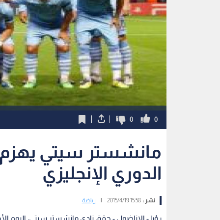
0
0
مانشستر سيتي يهزم
الدوري الإنجليزي
نشر :
15:58 2015/4/19
|
رياضة
رؤيا - الاناضول - حقق نادي مانشستر سيتي، اليوم ا