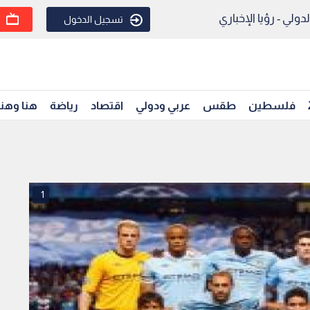
ولي - رؤيا الإخباري
تسجيل الدخول
فلسطين
طقس
عربي ودولي
اقتصاد
رياضة
هنا وهن
1