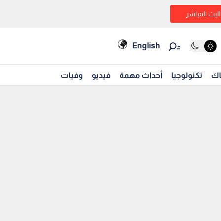
البث المباشر
English
اك
تكنولوجيا
أحداث مهمة
فيديو
وفيات