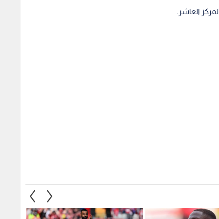
ضم اللاعب كوناتي
إصابة محمد صلاح تربك حسابات
قمة ال
حتى 2030
ليفربول في الدوري الإنجليزي
سيتي ي
صدارت
1