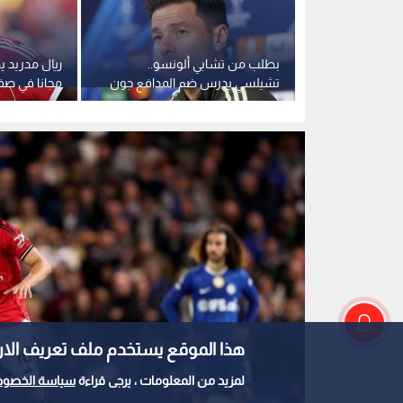
مانشستر يونايتد يسقط تشيلسي
0
0
مانشستر يونايتد يسق
هذا الموقع يستخدم ملف تعريف الارتباط e
يعقد مهمة توتنهام في
لمزيد من المعلومات ، يرجى قراءة
سياسة الخصوص