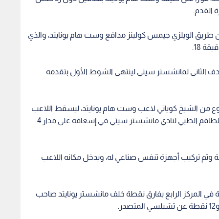
ة القدم.
طريق الويلزي جيمس كولينز مدافع وست هام يونايتد، والذي
ة 18.
أغويرو الهدف الثاني لمانشستر سيتي لينتهي الشوط الأول بتقدمه
ا ضربة بالكوع من الشيخ كوياتي لاعب وست هام يونايتد، ليسقط اللاعب
على الأرض فاقدا للوعي، ولم تفلح جهود تسعة من الطاقم الطبي لنادي مانشستر سيتي في إسعافه على مدار 4
لة وتم تركيب أجهزة تنفس صناعي له، ويدخل مكانه اللاعب
وز، ارتفع رصيد مانشستر سيتي إلى 64 نقطة في المركز الرابع بفارق نقطة خلف مانشستر يونايتد صاحب
.