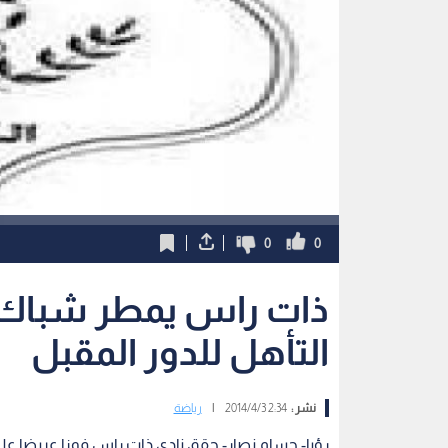
0
0
ذات راس يمطر شباك 
التأهل للدور المقبل
نشر :
2:34 2014/4/3
|
رياضة
رؤيا- حسام نصار- حقق نادي ذات راس فوزا عريضا