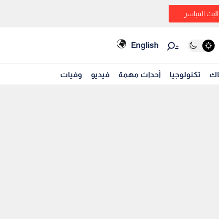
البث المباشر
English
اك
تكنولوجيا
أحداث مهمة
فيديو
وفيات