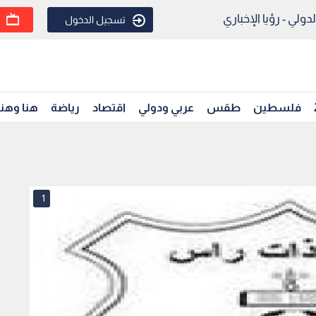
ولي - رؤيا الإخباري
تسجيل الدخول
فلسطين
طقس
عربي ودولي
اقتصاد
رياضة
هنا وهن
1