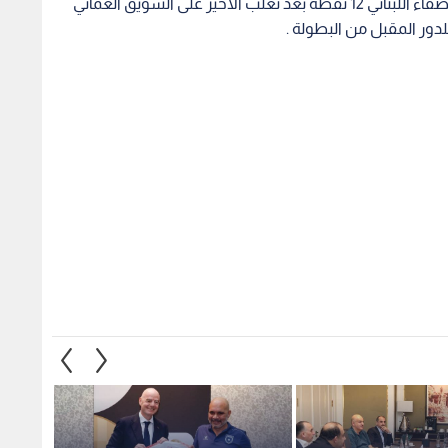
وبهذا الفوز رفع ذات راس رصيده الى 9 نقاط خلف الصفاء اللبناني 12 نقطة بعد تغلب الاخير على السويق العماني
دور المقبل من البطولة .