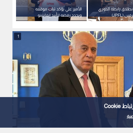
نطلاق رابطة الدوري
الأمير علي يؤكد ثبات موقفه
الرجوب
ن (JPFL)
ويجدد رفضه لتأييد إنفانتينو
إطلاق
شهيد"
1
Cooki
ية