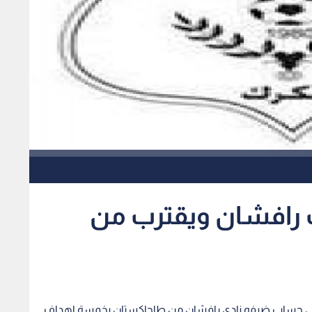
رافشان ويقترب من
 على حساب ضيفه نادي رافشان من طاجاكستان بخمسة اهداف