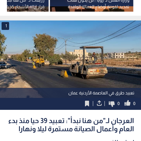
تمديد لقوننة أوضاع العمالة الوافدة
قرار إزالة الأشجار كخيار أخ
إطلاقا
إكمال زراعة 7 الآف دونم
1
تعبيد طرق في العاصمة الأردنية عمان
0
0
العرجان لـ"من هنا نبدأ": تعبيد 39 حيا منذ بدء
العام وأعمال الصيانة مستمرة ليلا ونهارا