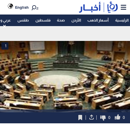
English
الرئيسية
أسعار الذهب
الأردن
صحة
فلسطين
طقس
عربي و
1
0
0