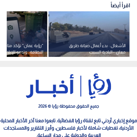
اقرأ أيضاً
الأشغال : بدء أعمال صيانة طريق
"رؤية عمان" تؤكد متابعة
معان - البادية السبت
النظافة.. وتدعو للإبلاغ عب
الرسمية
جميع الحقوق محفوظة رؤيا © 2026
موقع إخباري أردني تابع لقناة رؤيا الفضائية. تابعوا معنا آخر الأخبار المحلية
الأردنية، تغطيات شاملة لأخبار فلسطين، وأبرز التقارير والمستجدات
العربية والدولية على مدار الساعة.