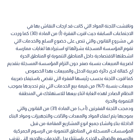
وناقشت اللجنة المواد التي كانت قد ارجات النقاش بها في
الاجتماعات السابقة حيث اقرت الفقرة (أ) من المادة (30) كما وردت
في مشروع القانون والتي تنص على خضوع السلع والخدمات التي
تقوم المؤسسة المسجلة بشرائها او استيرادها لغايات ممارسة
انشطتها الاقتصادية داخل المناطق التنموية او المناطق الحرة
لضريبة المبيعات بنسبة صفر دون التزام المؤسسة المسجلة بتقديم
اي كفالة لدى دائرة ضريبة الدخل والمبيعات بهذا الخصوص
كما اقرت اللجنة بحسب رئيسها الفقرة التي تقضي باستيفاء ضريبة
مبيعات بنسبة (7%) من قيمة بيع الخدمات التي يتم تحديدها بموجب
النظام الصادر لهذه الغاية اثناء بيعها للاستهلاك في المنطقة
التنموية والحرة
ودمجت اللجنة الفقرتين (أ-ب) من المادة (31) من القانون والتي
بموجبها يتم اعفاء المواد والمعدات والآلات والتجهيزات ومواد البناء
الداخلة بناء وانشاء جميع انوع المشاريع المقامة من قبل
المؤسسات المسجلة في المناطق التنموية من الرسوم الجمركية
والرسوم والضرائب الاخرى باستثناء بدل الخدمات والاجور التي تترتب