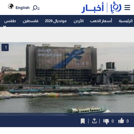
English
الرئيسية
أسعار الذهب
الأردن
مونديال 2026
فلسطين
طقس
1
0
0