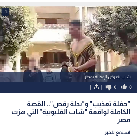
1
شاب يتعرض للإهانة بمصر
0
0
"حفلة تعذيب" و"بدلة رقص".. القصة
الكاملة لواقعة "شاب القليوبية" التي هزت
مصر
استمع للخبر: