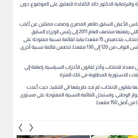
ها بقانون الانتخاب، لم تجد طريقها الى التنفيذ، حيث أعدت
لحوار الوطني، واستبدل القائمة النسبية المفتوحة على مستوى
150 مقعدا.
السوق المركزي يستقبل 2919 طنا
إدارة الترخيص تطلق خدمة حجز
القوات
الفواكه الخميس
مواعيد الفحص العملي إلكترونيا
التجني
اعتبارا من الأحد
بمديري
1