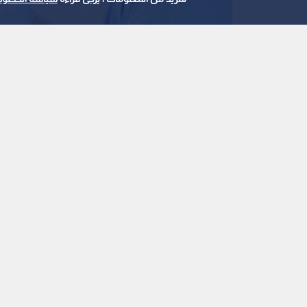
استمع للخبر:
ملاحظة: النص المسموع ناتج عن نظام آلي
نشر :
منذ 12 ساعة
|
الأردن
شددت النقابة على أن تطبيق الـقانون وحماية الـمه
أعلنت نقابة أطباء الأسنان الأردنية أنها باشرت باتخاذ
القضائية المختصة بحق كل شخص أو جهة يثبت تورطها 
أو ترويج معلومات كاذبة أو مضللة، أو التشهير بالمهنة