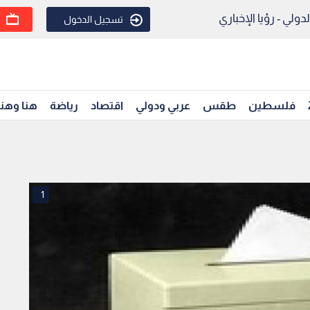
ولي - رؤيا الإخباري
تسجيل الدخول
فلسطين
طقس
عربي ودولي
اقتصاد
رياضة
هنا وهن
1