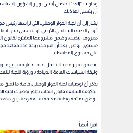
يذكر أن توصيات لجنة الحوار الوطني، خاصة ما تعلق من
الحكومة السابقة قانون انتخاب تجاوز توصيات لجنة ا
الوطن، بقائمة وطنية مغلقة بسبعة وعشرين مقعدا من أصل 
اقرأ أيضاً
رحلات برنامج
توضيح مهم من "التربية" بشأن
تلف مناطق
بدء العام الدراسي 2026-2027
من الخضار و
وحقيقة تأجيله