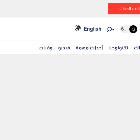
البث المباشر
English
اك
تكنولوجيا
أحداث مهمة
فيديو
وفيات