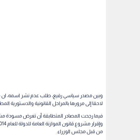
وبين مصدر سياسي رفيع، طلب عدم نشر اسمه، ان م
لاحقا إلى مرورها بالمراحل القانونية والدستورية المط
فيما رجحت المصادر المتطابقة أن تعرض مسودة مشر
من قبل مجلس الوزراء.
وحاولت "الغد" الاتصال أمس بوزير الشؤون السياسية و
أن يتسنى لها ذلك.
يشار إلى أن لجنة الحوار الوطني، التي ترأسها رئي
على مستوى المحافظة.
وتضمن تقرير مخرجات عمل لجنة الحوار مشروع قانون م
وثيقة السياسات العامة (الديباجة)، ورؤية اللجنة للتع