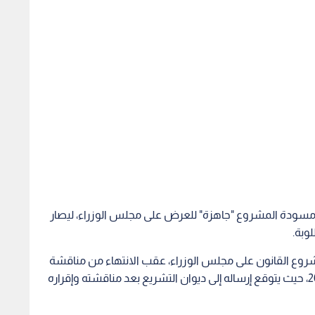
سودة المشروع "جاهزة" للعرض على مجلس الوزراء، ليصار
لوبة.
وع القانون على مجلس الوزراء، عقب الانتهاء من مناقشة
وإقرار مشروع قانون الموازنة العامة للدولة للعام 2014، حيث يتوقع إرساله إلى ديوان التشريع بعد مناقشته وإقراره
البرلمانية الدكتور خالد الكلالدة للتعليق على الموضوع، دون
س مجلس الأعيان السابق طاهر المصري وضمت ممثلين عن أغلب
ألوان الطيف السياسي الأردني، اوصت، في مخرجاتها التي رفعتها منتصف العام 2011 إلى رئيس الوزراء السابق
معروف البخيت، وضمن مشروعها المقترح لقانون الانتخاب، بتخصيص 15 مقعدا نيابيا، لقائمة نسبية مفتوحة على
مستوى الوطن، بعد أن اقترحت زيادة عدد مقاعد مجلس النواب من 120 إلى 130 مقعدا، تتضمن قائمة نسبية أخرى،
عدلا للانتخاب وآخر لقانون الأحزاب السياسية، إضافة إلى
ديلات الدستورية المطلوبة في تلك الفترة.