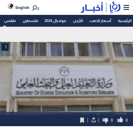
English
الرئيسية
أسعار الذهب
الأردن
مونديال 2026
فلسطين
طقس
1
0
0