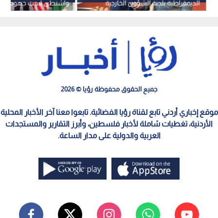
الديمقراطية بلجنة الشؤون الخارجية
واشنطن لبحث جهود الته
بمجلس النواب الأمريكي
المنطقة
جميع الحقوق محفوظة رؤيا © 2026
موقع إخباري أردني تابع لقناة رؤيا الفضائية. تابعوا معنا آخر الأخبار المحلية
الأردنية، تغطيات شاملة لأخبار فلسطين، وأبرز التقارير والمستجدات
العربية والدولية على مدار الساعة.