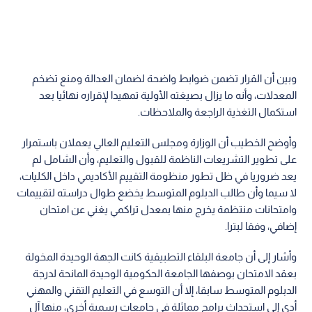
وبين أن القرار تضمن ضوابط واضحة لضمان العدالة ومنع تضخم
المعدلات، وأنه ما يزال بصيغته الأولية تمهيدا لإقراره نهائيا بعد
استكمال التغذية الراجعة والملاحظات.
وأوضح الخطيب أن الوزارة ومجلس التعليم العالي يعملان باستمرار
على تطوير التشريعات الناظمة للقبول والتعليم، وأن الشامل لم
يعد ضروريا في ظل تطور منظومة التقييم الأكاديمي داخل الكليات،
لا سيما وأن طالب الدبلوم المتوسط يخضع طوال دراسته لتقييمات
وامتحانات منتظمة يخرج منها بمعدل تراكمي يغني عن امتحان
إضافي، وفقا لبترا.
وأشار إلى أن جامعة البلقاء التطبيقية كانت الجهة الوحيدة المخولة
بعقد الامتحان بوصفها الجامعة الحكومية الوحيدة المانحة لدرجة
الدبلوم المتوسط سابقا، إلا أن التوسع في التعليم التقني والمهني
أدى إلى استحداث برامج مماثلة في جامعات رسمية أخرى، منها آل