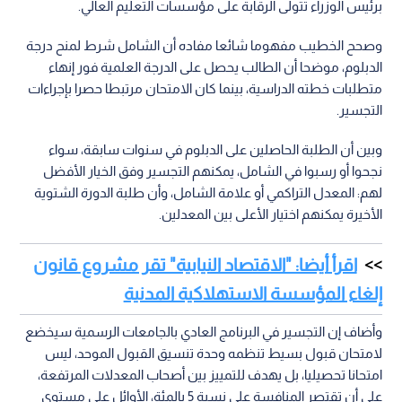
برئيس الوزراء تتولى الرقابة على مؤسسات التعليم العالي.
وصحح الخطيب مفهوما شائعا مفاده أن الشامل شرط لمنح درجة
الدبلوم، موضحا أن الطالب يحصل على الدرجة العلمية فور إنهاء
متطلبات خطته الدراسية، بينما كان الامتحان مرتبطا حصرا بإجراءات
التجسير.
وبين أن الطلبة الحاصلين على الدبلوم في سنوات سابقة، سواء
نجحوا أو رسبوا في الشامل، يمكنهم التجسير وفق الخيار الأفضل
لهم: المعدل التراكمي أو علامة الشامل، وأن طلبة الدورة الشتوية
الأخيرة يمكنهم اختيار الأعلى بين المعدلين.
اقرأ أيضا: "الاقتصاد النيابية" تقر مشروع قانون
إلغاء المؤسسة الاستهلاكية المدنية
وأضاف إن التجسير في البرنامج العادي بالجامعات الرسمية سيخضع
لامتحان قبول بسيط تنظمه وحدة تنسيق القبول الموحد، ليس
امتحانا تحصيليا، بل يهدف للتمييز بين أصحاب المعدلات المرتفعة،
على أن تقتصر المنافسة على نسبة 5 بالمئة، الأوائل على مستوى