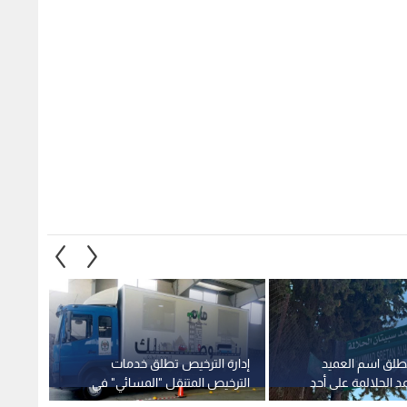
تطلق اسم العميد
إدارة الترخيص تطلق خدمات
الحكوم
د الحلالمة على أحد
الترخيص المتنقل "المسائي" في
للعام 
مة
برقش الأحد
البرنام