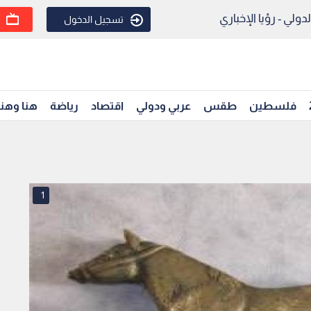
ولي - رؤيا الإخباري
تسجيل الدخول
فلسطين
طقس
عربي ودولي
اقتصاد
رياضة
هنا وهن
1