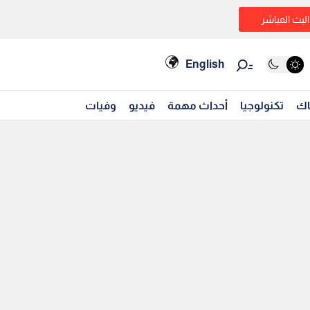
البث المباشر
English
اك
تكنولوجيا
أحداث مهمة
فيديو
وفيات