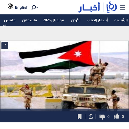
English
الرئيسية
أسعار الذهب
الأردن
مونديال 2026
فلسطين
طقس
1
0
0