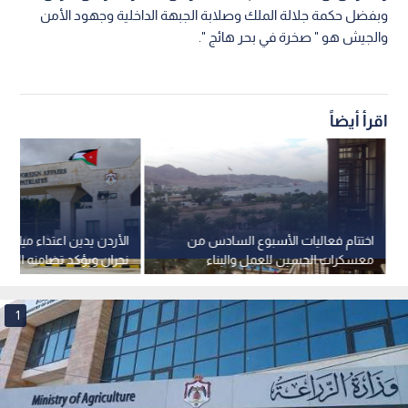
وبفضل حكمة جلالة الملك وصلابة الجبهة الداخلية وجهود الأمن
والجيش هو " صخرة في بحر هائج ".
اقرأ أيضاً
اختتام فعاليات الأسبوع السادس من
الأردن يدين اعتداء ميليشي
معسكرات الحسين للعمل والبناء
نجران ويؤكد تضامنه المط
بالعقبة لعام 2026
السعودية
1