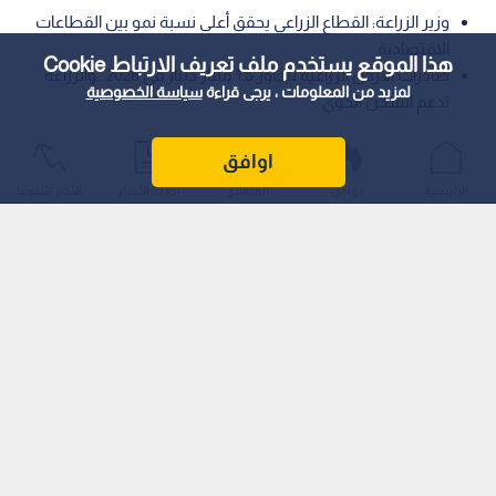
وزير الزراعة: القطاع الزراعي يحقق أعلى نسبة نمو بين القطاعات
الاقتصادية.
هذا الموقع يستخدم ملف تعريف الارتباط Cookie
صادرات الأردن الزراعية تتجاوز 1.8 مليار دينار في 2026.. والزراعة
لمزيد من المعلومات ، يرجى قراءة
سياسة الخصوصية
تدعم الشحن الجوي
أكد وزير الزراعة الدكتور صائب خريسات أن المزارع الأردني يشكل
اوافق
ركيزة أساسية من ركائز الأمن الغذائي، مشيرا إلى أن القطاع الزراعي
الرئيسية
عواجل
المباشر
أحدث الأخبار
الأكثر شيوعًا
حقق رغم التحديات أعلى نسبة نمو مع نهاية عام 2025 وحتى الربع
الأول من العام الحالي، مقارنة بباقي القطاعات الاقتصادية الأخرى.