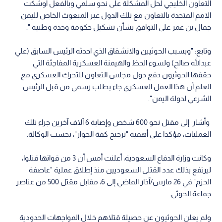
التعاون الخليجي لحل المشكلة على نحو سلمي وبالفعل أوشكت
الامم المتحدة بالتعاون مع تلك الدول عبر المبعوث الخاص لليمن
جمال بن عمر على التوافق بشأن تشكيل حكومة وحدة وطنية ".
وتابع: "وبسبب الحوثيين والانشقاق الذي احدثه الرئيس السابق (علي
عبدالله صالح) ولسوء الحظ والهيمنة العسكرية المفاجئة التي
حققها الحوثيون دفع دول مجلس التعاون للتحرك العسكري مع
العلم أن هذا العمل العسكري جاء بطلب رسمي من قبل الرئيس
الشرعي لدولة اليمن".
وأشار إلى مقتل نحو 600 شخص وإصابة 6 آلاف آخرين جراء تلك
العمليات، مؤكدا على أهمية "ترجيح كفة الحوار"، بحسب الوكالة.
وكانت وزارة الدفاع السعودية، أعلنت أمس أن 3 من قواتها قتلوا،
ليرتفع بذلك عدد القتلى السعوديين منذ إطلاق عملية "عاصفة
الحزم" في 26 مارس/آذار الماضي إلى 6، مقابل مقتل 500 من عناصر
جماعة الحوثي.
ولم يعلن الحوثيون عن حصيلة قتلاهم خلال المواجهات الحدودية