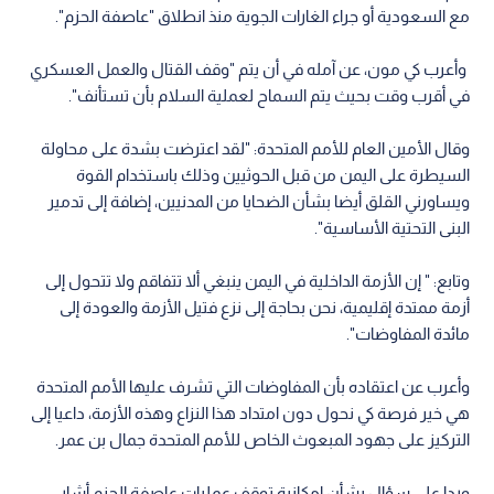
مع السعودية أو جراء الغارات الجوية منذ انطلاق "عاصفة الحزم".
وأعرب كي مون، عن آمله في أن يتم "وقف القتال والعمل العسكري
في أقرب وقت بحيث يتم السماح لعملية السلام بأن تستأنف".
وقال الأمين العام للأمم المتحدة: "لقد اعترضت بشدة على محاولة
السيطرة على اليمن من قبل الحوثيين وذلك باستخدام القوة
ويساورني القلق أيضا بشأن الضحايا من المدنيين، إضافة إلى تدمير
البنى التحتية الأساسية".
وتابع: " إن الأزمة الداخلية في اليمن ينبغي ألا تتفاقم ولا تتحول إلى
أزمة ممتدة إقليمية، نحن بحاجة إلى نزع فتيل الأزمة والعودة إلى
مائدة المفاوضات".
وأعرب عن اعتقاده بأن المفاوضات التي تشرف عليها الأمم المتحدة
هي خير فرصة كي نحول دون امتداد هذا النزاع وهذه الأزمة، داعيا إلى
التركيز على جهود المبعوث الخاص للأمم المتحدة جمال بن عمر.
وردا على سؤال بشأن إمكانية توقف عمليات عاصفة الحزم أشار