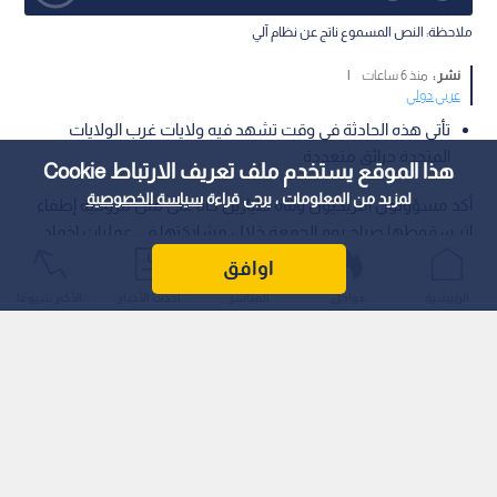
ملاحظة: النص المسموع ناتج عن نظام آلي
نشر :
منذ 6 ساعات
|
عربي دولي
تأتي هذه الحادثة في وقت تشهد فيه ولايات غرب الولايات
المتحدة حرائق متعددة
هذا الموقع يستخدم ملف تعريف الارتباط Cookie
لمزيد من المعلومات ، يرجى قراءة
سياسة الخصوصية
أكد مسؤولون أمريكيون وفاة طيارين كانا على متن مروحية إطفاء
إثر سقوطها صباح يوم الجمعة خلال مشاركتها في عمليات إخماد
حرائق الغابات المشتعلة في ولاية يوتا الأمريكية.
اوافق
الرئيسية
عواجل
المباشر
أحدث الأخبار
الأكثر شيوعًا