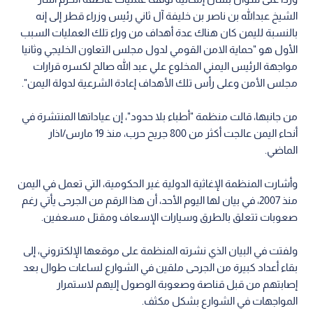
الشيخ عبدالله بن ناصر بن خليفة آل ثاني رئيس وزراء قطر إلى إنه
بالنسبة لليمن كان هناك عدة أهداف من وراء تلك العمليات السبب
الأول هو "حماية الامن القومي لدول مجلس التعاون الخليجي وثانيا
مواجهة الرئيس اليمني المخلوع علي عبد الله صالح لكسره قرارات
مجلس الأمن وعلى رأس تلك الأهداف إعادة الشرعية لدولة اليمن".
من جانبها، قالت منظمة "أطباء بلا حدود"، إن عياداتها المنتشرة في
أنحاء اليمن عالجت أكثر من 800 جريح حرب، منذ 19 مارس/اذار
الماضي.
وأشارت المنظمة الإغاثية الدولية غير الحكومية، التي تعمل في اليمن
منذ 2007، في بيان لها اليوم الأحد، أن هذا الرقم من الجرحى يأتي رغم
صعوبات تتعلق بالطرق وسيارات الإسعاف ومقتل مسعفين.
ولفتت في البيان الذي نشرته المنظمة على موقعها الإلكتروني، إلى
بقاء أعداد كبيرة من الجرحى ملقين في الشوارع لساعات طوال بعد
إصابتهم من قبل قناصة وصعوبة الوصول إليهم لاستمرار
المواجهات في الشوارع بشكل مكثف.