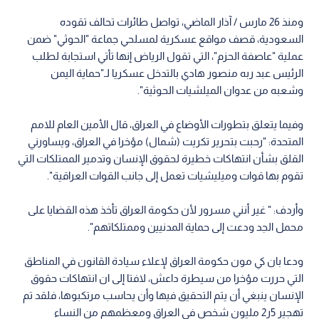
ومنذ 26 مارس / آذار الماضي، تواصل طائرات تحالف تقوده
السعودية، قصف مواقع عسكرية لمسلحي جماعة "الحوثي" ضمن
عملية "عاصفة الحزم"، التي تقول الرياض إنها تأتي استجابة لطلب
الرئيس عبد ربه منصور هادي بالتدخل عسكريا لـ"حماية اليمن
وشعبه من عدوان الميلشيات الحوثية".
وفيما يتعلق بتطورات الأوضاع في العراق، قال الأمين العام للامم
المتحدة: "رحبت بتحرير تكريت (شمال) مؤخرا في العراق، ويساورني
القلق بشأن انتهاكات خطيرة لحقوق الإنسان وتدمير الممتلكات التي
تقوم بها قوات وميليشيات تعمل إلى جانب القوات العراقية".
وأردف: " غير أنني مسرور لأن حكومة العراق تأخذ هذه القضايا على
محمل الجد ودعت إلى حماية المدنيين وممتلكاتهم".
ودعا بان كي مون حكومة العراق لإعلاء سيادة القانون في المناطق
التي حررت مؤخرا من سيطرة داعش، لافتا إلى ان انتهاكات حقوق
الإنسان ينبغي أن يتم التحقيق فيها وأن يحاسب مرتكبوها، فلقد تم
تهجير 5ر2 مليون شخص في العراق ومعظمهم من النساء