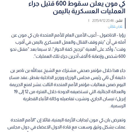
كي مون يعلن سقوط 600 قتيل جراء
العمليات العسكرية باليمن
نشر :
20:46 2015/4/12
|
عربي دولي
رؤيا - الاناضول - أعرب الأمين العام للأمم المتحدة بان كي مون عن
أمله في أن "يتم وقف القتال والعمل العسكري باليمن في أقرب
وقت"، وأكد على أهمية "ترجيح كفة الحوار"، لا سيما بعد "مقتل نحو
600 شخص وإصابة 6 آلاف آخرين جراء تلك العمليات".
جاء هذا خلال مؤتمر صحفي مشترك مع الشيخ عبدالله بن ناصر بن
خليفة آل ثاني رئيس مجلس الوزراء ووزير الداخلية بقطر، عقد مساء
اليوم ضمن فعاليات مؤتمر الأمم المتحدة الثالث عشر لمنع الجريمة
والعدالة الجنائية، التي تستضيفه الدوحة خلال الفترة من 12 إلى 19
إبريل/ نيسان الجاري، ونشرت تفاصيله وكالة الأنباء القطرية
الرسمية.
وتعرض بان كي مون لبدايات الأزمة اليمنية، قائلا إن "الأمم المتحدة
عملت بشكل وثيق وسعت مع قادة الدول الاعضاء في دول مجلس