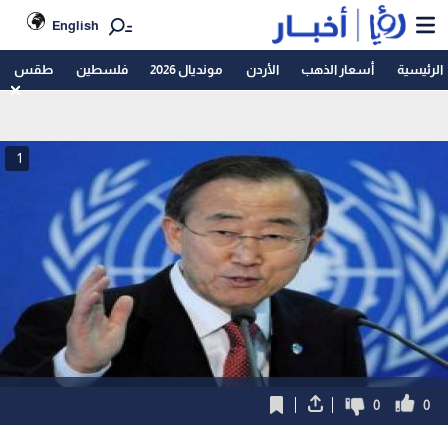
English
الرئيسية
أسعار الذهب
الأردن
مونديال 2026
فلسطين
طقس
1
0
0