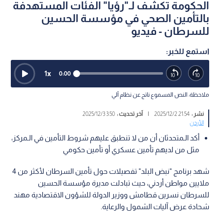
الحكومة تكشف لـ"رؤيا" الفئات المستهدفة
بالتأمين الصحي في مؤسسة الحسين
للسرطان - فيديو
استمع للخبر:
1
x
0:00
ملاحظة: النص المسموع ناتج عن نظام آلي
نشر :
21:54 2025/12/2
|
آخر تحديث :
3:50 2025/12/3
الأردن
أكد الـمتحدثان أن من لا تنطبق عليهم شروط التأمين في الـمركز،
مثل من لديهم تأمين عسكري أو تأمين حكومي
شهد برنامج "نبض البلد" تفصيلات حول تأمين السرطان لأكثر من 4
ملايين مواطن أردني، حيث تبادلت مديرة مؤسسة الحسين
للسرطان نسرين قطامش ووزير الدولة للشؤون الاقتصادية مهند
شحادة عرض آليات الشمول والرعاية.