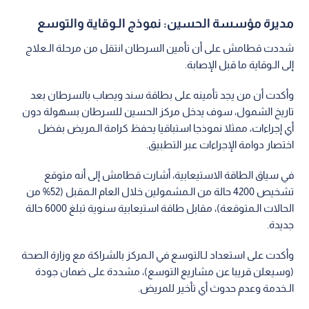
مديرة مؤسسة الحسين: نموذج الـوقاية والتوسع
شددت قطامش على أن تأمين السرطان انتقل من مرحلة الـعلاج
إلى الـوقاية ما قبل الإصابة.
وأكدت أن من يجد تأمينه على بطاقة سند ويصاب بالسرطان بعد
تاريخ الشمول، سوف يدخل مركز الحسين للسرطان بسهولة دون
أي إجراءات، ممثلا نموذجا استباقيا يحفظ كرامة الـمريض بفضل
اختصار دوامة الإجراءات عبر التطبيق.
في سياق الطاقة الاستيعابية، أشارت قطامش إلى أنه متوقع
تشخيص 4200 حالة من الـمشمولين خلال العام الـمقبل (52% من
الحالات الـمتوقعة)، مقابل طاقة استيعابية سنوية تبلغ 6000 حالة
جديدة.
وأكدت على استعداد لـالتوسع في الـمركز بالشراكة مع وزارة الصحة
(وسيعلن قريبا عن مشاريع التوسع)، مشددة على ضمان جودة
الـخدمة وعدم حدوث أي تأخير للمريض.