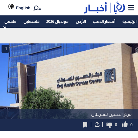
English
الرئيسية
أسعار الذهب
الأردن
مونديال 2026
فلسطين
طقس
1
مركز الحسين للسرطان
0
0