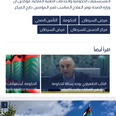
الـمستشفيات الحكومية والـخدمات الطبية الـملكية، مؤكدين أن
وزارة الصحة توفر الـعلاج الـمناسب لغير الـمؤمنين خارج الـمركز.
مرضى السرطان
الحكومة
التأمين الصحي
مركز الحسين للسرطان
مرض السرطان
اقرأ أيضاً
النائب الظهراوي يوجه رسالة للحكومة
الحكومة: أسطوانات الغاز 
"بدلا من العبارات ركبت كاميرات"
الجديدة مطابقة للمواصفا
في الأردن
1