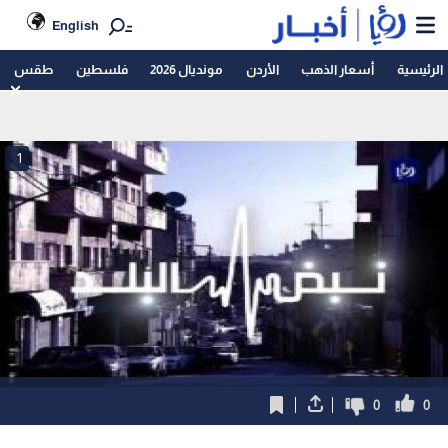
English
الرئيسية
أسعار الذهب
الأردن
مونديال 2026
فلسطين
طقس
1
0
0