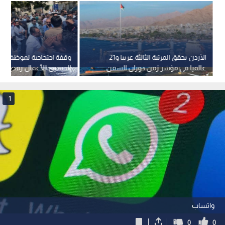
الأردن يحقق المرتبة الثالثة عربيا و21
وقفة احتجاجية لموظفي 
عالميا في مؤشر زمن دوران السفن
الحسين للأعمال رفضا ل
بالموانئ
على مواقف السيارات
1
واتساب
0
0