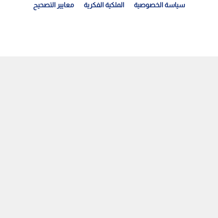
سياسة الخصوصية
الملكية الفكرية
معايير التصحيح
لمركز الوطني للأمن السيبراني يحذر من رسائل احتيالية...