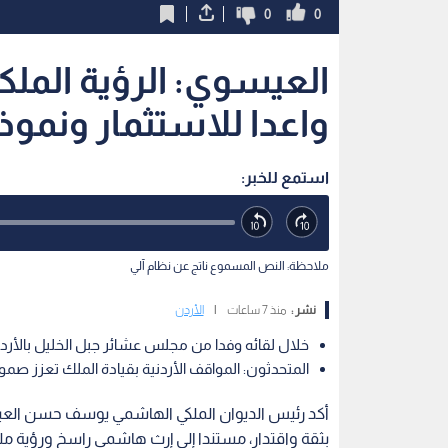
0
0
العيسوي: الرؤية الملك
واعدا للاستثمار ونموذ
استمع للخبر:
ملاحظة: النص المسموع ناتج عن نظام آلي
نشر :
منذ 7 ساعات
|
الأردن
خلال لقائه وفدا من مجلس عشائر جبل الخليل بالأرد
المتحدثون: المواقف الأردنية بقيادة الملك تعزز 
أكد رئيس الديوان الملكي الهاشمي يوسف حسن العيس
بثقة واقتدار، مستندا إلى إرث هاشمي راسخ ورؤية م