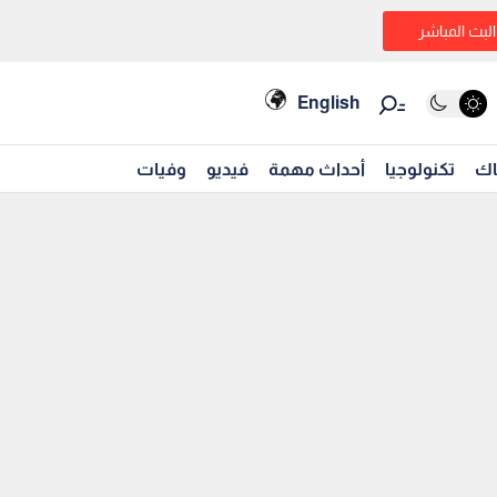
البث المباشر
English
اك
تكنولوجيا
أحداث مهمة
فيديو
وفيات