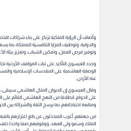
وأضاف أن الرؤية الملكية ترتكز على بناء شراكات اقت
والدولية، وتوظيف المزايا التنافسية للمملكة، بما يس
وتوفير فرص العمل، وتمكين الشباب، وتعزيز بيئة الأع
وجدد العيسوي التأكيد على ثبات المواقف الأردنية تجا
الوصاية الهاشمية على المقدسات الإسلامية والمسيحية
عنه الأردن.
وقال العيسوي إن الديوان الملكي الهاشمي سيبقى، كما 
على الدوام، انطلاقا من النهج الهاشمي القائم على ا
ومتابعة احتياجاتهم، بما يرسخ الثقة والشراكة بين الد
من جهتهم، أعرب المتحدثون عن بالغ اعتزازهم بالقياد
الملك وسمو ولي العهد، ووقوفهم صفا واحدا خلف قيا
يقوده من جهود دؤوبة للحفاظ على أمن الأردن واستقرا