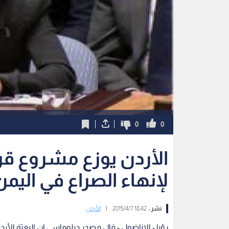
0
0
الأردن يوزع مشروع قر
لإنهاء الصراع في اليمن
نشر :
18:42 2015/4/7
|
الأردن
رؤيا - الاناضول - قال مصدر دبلوماسي إن البعثة الأرد