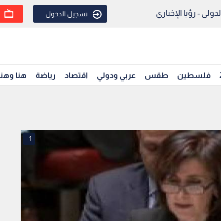
ولي - رؤيا الإخباري
تسجيل الدخول
فلسطين
طقس
عربي ودولي
اقتصاد
رياضة
هنا وهن
1