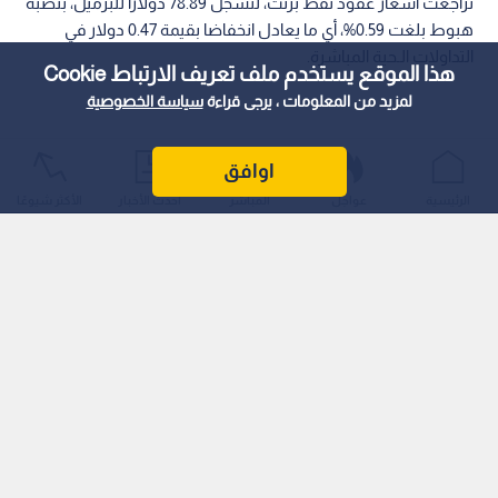
تراجعت أسعار عقود نفط برنت، لتسجل 78.89 دولارا للبرميل، بنصبة
هبوط بلغت 0.59%، أي ما يعادل انخفاضا بقيمة 0.47 دولار في
التداولات الـحية المباشرة.
هذا الموقع يستخدم ملف تعريف الارتباط Cookie
لمزيد من المعلومات ، يرجى قراءة
سياسة الخصوصية
اوافق
الرئيسية
عواجل
المباشر
أحدث الأخبار
الأكثر شيوعًا
ويأتي هذا التراجع الـطفيف في ظل موجة من التقلبات الـتي تشهدها
أسواق الطاقة العالمية، مع استمرار تأثر الـتداولات بالـمتغيرات
الجيوسياسية في منطقة الشرق الأوسط، وتقييم الـمتداولين
لتوازنات الـعرض والـطلب ومستويات الـإنتاج الـعالمي.