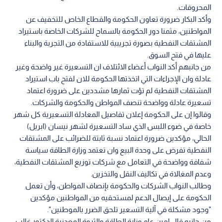
المحروقات.
وأكد البكار ضرورة تعاون الحكومة والقطاع الخاص للتخفيف عن
المواطنين، مثمنا دور الحكومة بالسماح للشركات الخاصة باستيراد
المشتقات النفطية بصورة تجريبية للاستفادة من التجربة والبناء
عليها في فتح السوق.
من جانبهم أكد النواب أعضاء الائتلاف ان التسعيرة غير واضحة وغير
عادلة وان الإجراءات التي اتخذتها الحكومة للان لفتح باب استيراد
المشتقات النفطية لم تؤت ثمارها مشددين على ضرورة اعتماد
تسعيرة عادلة وواضحة تنصف المواطن والحكومة والشركات.
وقالوا إن على الحكومة إعلان تفاصيل المعادلة التسعيرية كل شهر
خاصة في ضوء اللبس الذي ساد التسعيرة لشهر نيسان (ابريل)
الحالي، مؤكدين ضرورة اعتماد نسبة ثابتة للضرائب على المشتقات
النفطية تفرض على وحدة البيع وان تعتمد وزارة الطاقة سياسة
شفافة وواضحة في التعامل مع شركات توزيع المشتقات النفطية،
وعدم المغالاة في تكاليف النقل والتخزين.
وطالب النواب الشركات والحكومة بإنصاف المواطن، وأن تعمل
الحكومة على إيصال الدعم لمستحقيه من المواطنين مؤكدين
"وجود مشكلة في آلية التسعير تلحق الضرر بالموطنين".
من جانبه قال امين عام وزارة الطاقة والثروة المعدنية الدكتور غالب