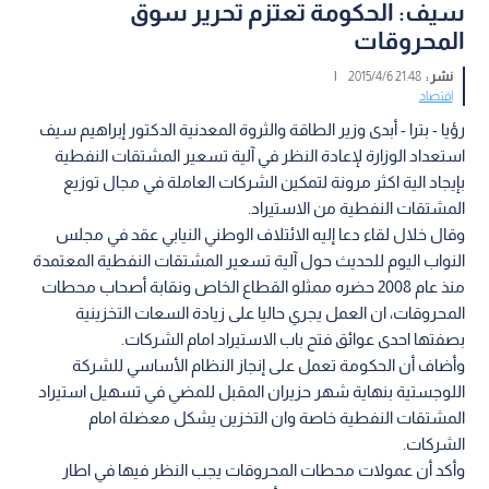
سيف: الحكومة تعتزم تحرير سوق
المحروقات
نشر :
21:48 2015/4/6
|
اقتصاد
رؤيا - بترا - أبدى وزير الطاقة والثروة المعدنية الدكتور إبراهيم سيف
استعداد الوزارة لإعادة النظر في آلية تسعير المشتقات النفطية
بإيجاد الية اكثر مرونة لتمكين الشركات العاملة في مجال توزيع
المشتقات النفطية من الاستيراد.
وقال خلال لقاء دعا إليه الائتلاف الوطني النيابي عقد في مجلس
النواب اليوم للحديث حول آلية تسعير المشتقات النفطية المعتمدة
منذ عام 2008 حضره ممثلو القطاع الخاص ونقابة أصحاب محطات
المحروقات، ان العمل يجري حاليا على زيادة السعات التخزينية
بصفتها احدى عوائق فتح باب الاستيراد امام الشركات.
وأضاف أن الحكومة تعمل على إنجاز النظام الأساسي للشركة
اللوجستية بنهاية شهر حزيران المقبل للمضي في تسهيل استيراد
المشتقات النفطية خاصة وان التخزين يشكل معضلة امام
الشركات.
وأكد أن عمولات محطات المحروقات يجب النظر فيها في اطار