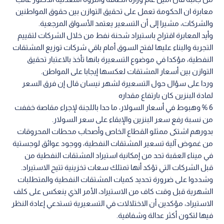
معابرة ان الحكومة تعمل على تحقيق التوازن بين حقوق المواطنين
والشركات، مشيرا إلى أن التسعير يعتمد الأسواق المرجعية.
وأيد المعابرة اقتراح باستيراد شحنة نفط من خلال الشركات لتقييم
التجربة والبناء عليها لفتح السوق أمام باقي شركات توزيع المشتقات
النفطية، مؤكدا في موضوع التسعيرة بانها تأخذ بالاعتبار تحقيق
التوازن بين أسعار المشتقات لعكسها إيجابا على المواطن.
وردا على سؤال حول التسعيرة لشهر نيسان قال إن فرق السعر
لمادة البنزين كان بارتفاع مقداره
6 % وهبوط في أسعار السولار، ما حدا باللجنة لإجراء مقاصة خففت
من نسبة رفع سعر البنزين والإبقاء على سعر السولار.
بدورهم اشتكى ممثلو القطاع الخاص وأصحاب محطات المحروقات
من غموض آلية تسعير المشتقات النفطية، ووجود عوائق لوجستية
في ميناء العقبة تحد من إمكانية استيراد المشتقات النفطية من
قبل الشركات التي تؤكد أنها تمتلك سعات تخزينية تتيح الاستيراد.
وشددوا على ضرورة تحديد كميات المشتقات النفطية والمتطلبات
الشهرية قبل وقت كاف من الاستيراد، الأمر الذي ينعكس على كلف
الاستيراد، مؤكدين أن الاختلالات في التسعيرية تستدعي إعادة النظر
فيها لتكون أكثر عدالة وشفافية.