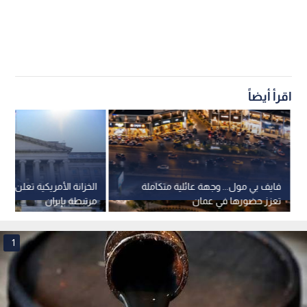
اقرأ أيضاً
فايف بي مول... وجهة عائلية متكاملة
الخزانة الأمريكية تعلن رف
تعزز حضورها في عمان
مرتبطة بإيران
1