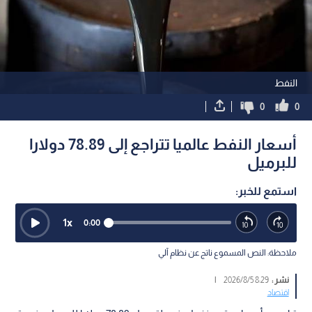
النفط
0
0
أسعار النفط عالميا تتراجع إلى 78.89 دولارا
للبرميل
استمع للخبر:
1
x
0:00
ملاحظة: النص المسموع ناتج عن نظام آلي
نشر :
8:29 2026/8/5
|
اقتصاد