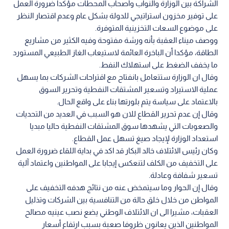
الشراكة بين الوزارة والنواب وأصحاب المحطات مؤكدا ضرورة العمل
على توفير مخزون استراتيجي للدولة بشكل عام وعدم اقتصار النظر
على موضوع السعات التخزينية المتوفرة.
ووصف ميناء العقبة بأنه ورشة مفتوحة وفيه الكثير من مشاريع
الطاقة، مؤكدا أن الباخرة العائمة لاستيعاب الغاز الطبيعي المستورد
ما يخفف الضغط على استهلاك النفط.
وقال ان الوزارة ستتعامل بانفتاح مع اقتراحات الشركات بما يسهل
عملية الاستيراد وتسعير المشتقات النفطية وتحرير السوق
بالاعتماد على سياسة يتم بلورتها بناء على واقع الحال.
وقال إن عدم تحرير القطاع للان هو السبب في العديد من التحديات
والصعوبات التي يشهدها سوق المشتقات النفطية حاليا مبديا
استعداد الوزارة لإيجاد صيغ تسهل عمل القطاع.
وكان رئيس الائتلاف خالد البكار قد اكد في بداية اللقاء ضرورة العمل
على التخفيف من الكلف لتنعكس إيجابا على المواطنين واعتماد آلية
تسعير شفافة وعادلة.
وقال إن الحوار وما سيتمخض عنه من نتائج هدفه التخفيف على
المواطن من خلال خلق حالة من التنافسية بين الشركات وتذليل
العقبات، مشيرا الى ان الائتلاف الوطني يضع نصب عينيه مصالح
المواطنين الذين يعانون ظروفا صعبة بسبب ارتفاع أسعار