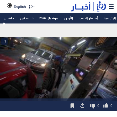
English
الرئيسية
أسعار الذهب
الأردن
مونديال 2026
فلسطين
طقس
1
0
0