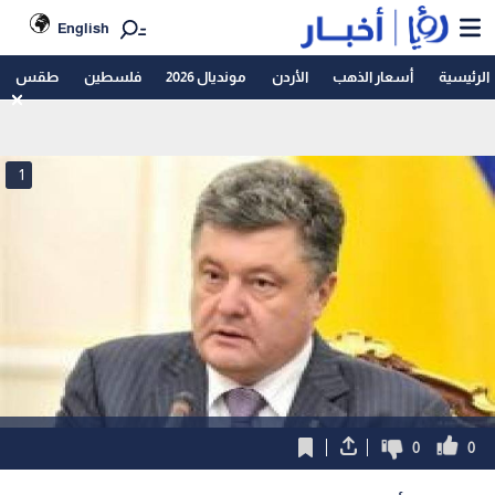
English
الرئيسية
أسعار الذهب
الأردن
مونديال 2026
فلسطين
طقس
1
0
0