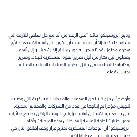
وتابع "بروشينكو" قائلا: "على الرغم من أننا مع حل سلمي للأزمة التي
تشهدها بلادنا، إلا أن قواتنا يجب أن تكون على أهبة الاستعداد لأي
هجوم محتمل قد تتعرض له دون سابق إنذار"، مشيرا إلى أنهم
يعملون ليل نهار من أجل تعزيز القوة العسكرية للبلاد، وتعزيز
إمكانياتها الدفاعية من خلال تطوير الصناعات الدفاعية المحلية،
بحسب قوله.
وأوضح أن جزء كبيرا من المهمات والمعدات العسكرية التي وصلت
للجيش مؤخرا تم إنتاجها في عدد من الشركات والمصانع المحلية،
على حد تعبيره، لافتا إلى أنهم بدؤوا في الوقت الراهن تصنيع طائرات
بدون طيار "للحاجة الماسة إليها خلال هذه المرحلة". وأفاد
"بروشينكو" أن الوحدات العسكرية تحترم قرار وقف إطلاق النار، في
ضوء التعليمات التي يعطيها لهم".