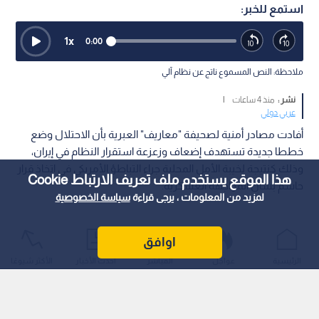
استمع للخبر:
1
x
0:00
ملاحظة: النص المسموع ناتج عن نظام آلي
نشر :
منذ 4 ساعات
|
عربي دولي
أفادت مصادر أمنية لصحيفة "معاريف" العبرية بأن الاحتلال وضع
خططا جديدة تستهدف إضعاف وزعزعة استقرار النظام في إيران،
وذلك كنتيجة لخيبة الأمل المحلية جراء التباطؤ الأمريكي في اتخاذ قرار
هذا الموقع يستخدم ملف تعريف الارتباط Cookie
حاسم بشأن المواجهة العسكرية.
لمزيد من المعلومات ، يرجى قراءة
سياسة الخصوصية
اوافق
الرئيسية
عواجل
المباشر
أحدث الأخبار
الأكثر شيوعًا