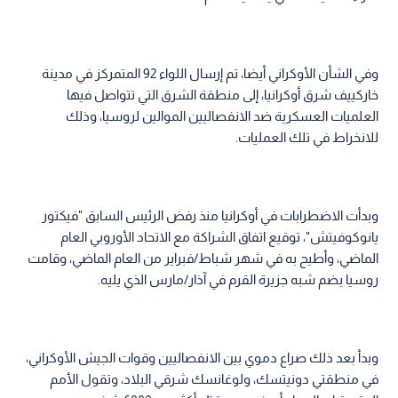
وفي الشأن الأوكراني أيضا، تم إرسال اللواء 92 المتمركز في مدينة
خاركييف شرق أوكرانيا، إلى منطقة الشرق التي تتواصل فيها
العلميات العسكرية ضد الانفصاليين الموالين لروسيا، وذلك
للانخراط في تلك العمليات.
وبدأت الاضطرابات في أوكرانيا منذ رفض الرئيس السابق "فيكتور
يانوكوفيتش"، توقيع اتفاق الشراكة مع الاتحاد الأوروبي العام
الماضي، وأطيح به في شهر شباط/فبراير من العام الماضي، وقامت
روسيا بضم شبه جزيرة القرم في آذار/مارس الذي يليه.
وبدأ بعد ذلك صراع دموي بين الانفصاليين وقوات الجيش الأوكراني،
في منطقتي دونيتسك، ولوغانسك شرقي البلاد، وتقول الأمم