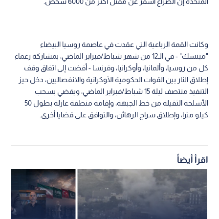
المتحدة إن الصراع أسفر عن مقتل أكثر من 6000 شخص.
وكانت القمة الرباعية التي عقدت في عاصمة روسيا البيضاء
"مينسك" - في الـ12 من شهر شباط/فبراير الماضي، بمشاركة زعماء
كل من روسيا، وألمانيا، وأوكرانيا، وفرنسا - أفضت إلى اتفاق وقف
إطلاق النار بين القوات الحكومية الأوكرانية والانفصاليين، دخل حيز
التنفيذ منتصف ليلة 15 شباط/فبراير الماضي، ويقضي بسحب
الأسلحة الثقيلة من خط الجبهة، وإقامة منطقة عازلة بطول 50
كيلو مترا، وإطلاق سراح الرهائن، والتوافق على قضايا أخرى.
اقرأ أيضاً