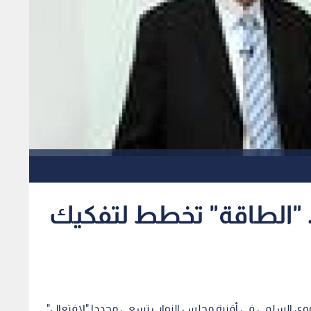
 "الطاقة" تخطط لتفكيك
لنووي السلمي في أقنية مجلس النواب تسعى مجددا "لافتعال"