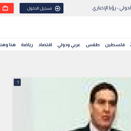
ولي - رؤيا الإخباري
تسجيل الدخول
فلسطين
طقس
عربي ودولي
اقتصاد
رياضة
هنا وهن
1