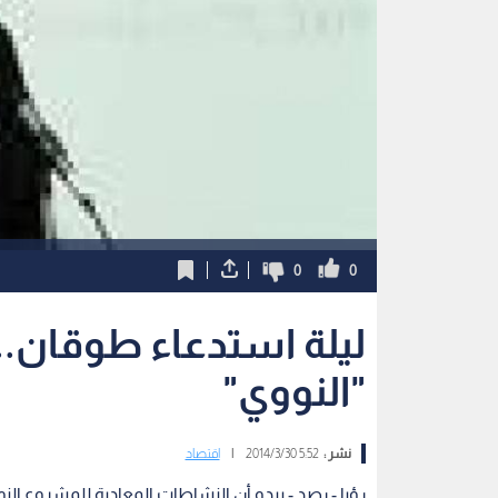
0
0
ليلة استدعاء طوقان..
"النووي"
نشر :
5:52 2014/3/30
|
اقتصاد
رؤيا - رصد - يبدو أن النشاطات المعادية للمشروع ا