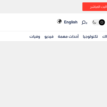
البث المباشر
English
اك
تكنولوجيا
أحداث مهمة
فيديو
وفيات